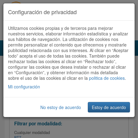
Configuración de privacidad
Utilizamos cookies propias y de terceros para mejorar
Español |
Català
Registrate ahora
Acceder
nuestros servicios, elaborar información estadística y analizar
sus hábitos de navegación. La utilización de cookies nos
permite personalizar el contenido que ofrecemos y mostrarle
Toggl
publicidad relacionada con sus intereses. Al clicar en “Aceptar
navig
todo” acepta el uso de todas las cookies. También puede
rechazar todas las cookies al clicar en “Rechazar todo”,
Audioruta
Todas las rutas
configurar las cookies que desea instalar o rechazar al clicar
en “Configuración”, y obtener información más detallada
sobre el uso de las cookies al clicar en la
Ordenar por:
politica de cookies
Más recientes
.
/
Todas las rutas
Dificultad
/ Valoración
Mi configuración
No estoy de acuerdo
Estoy de acuerdo
Filtrar las rutas
Filtrar por modalidad:
Cualquier modalidad
BTT