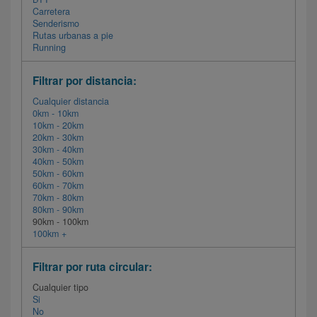
Carretera
Senderismo
Rutas urbanas a pie
Running
Filtrar por distancia:
Cualquier distancia
0km - 10km
10km - 20km
20km - 30km
30km - 40km
40km - 50km
50km - 60km
60km - 70km
70km - 80km
80km - 90km
90km - 100km
100km +
Filtrar por ruta circular:
Cualquier tipo
Si
No