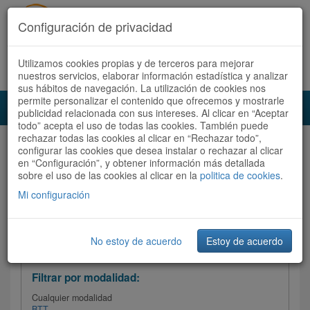
Configuración de privacidad
Utilizamos cookies propias y de terceros para mejorar
Español |
Català
Registrate ahora
Acceder
nuestros servicios, elaborar información estadística y analizar
sus hábitos de navegación. La utilización de cookies nos
permite personalizar el contenido que ofrecemos y mostrarle
Toggl
publicidad relacionada con sus intereses. Al clicar en “Aceptar
navig
todo” acepta el uso de todas las cookies. También puede
rechazar todas las cookies al clicar en “Rechazar todo”,
Audioruta
Todas las rutas
configurar las cookies que desea instalar o rechazar al clicar
en “Configuración”, y obtener información más detallada
sobre el uso de las cookies al clicar en la
Ordenar por:
politica de cookies
Más recientes
.
/
Todas las rutas
Dificultad
/ Valoración
Mi configuración
No estoy de acuerdo
Estoy de acuerdo
Filtrar las rutas
Filtrar por modalidad:
Cualquier modalidad
BTT