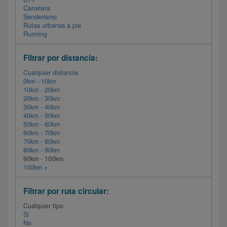
Carretera
Senderismo
Rutas urbanas a pie
Running
Filtrar por distancia:
Cualquier distancia
0km - 10km
10km - 20km
20km - 30km
30km - 40km
40km - 50km
50km - 60km
60km - 70km
70km - 80km
80km - 90km
90km - 100km
100km +
Filtrar por ruta circular:
Cualquier tipo
Si
No