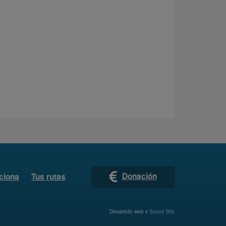
Donación
ciona
Tus rutas
Desarrollo web x
Space Bits