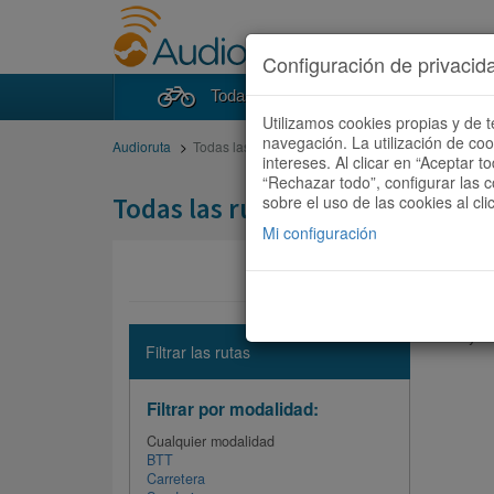
Configuración de privacid
Todas las rutas
Buscad
Utilizamos cookies propias y de t
navegación. La utilización de co
Audioruta
Todas las rutas
intereses. Al clicar en “Aceptar 
“Rechazar todo”, configurar las c
Todas las rutas
sobre el uso de las cookies al cli
Mi configuración
No hay ni
Filtrar las rutas
Filtrar por modalidad:
Cualquier modalidad
BTT
Carretera