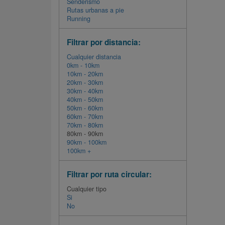
Senderismo
Rutas urbanas a pie
Running
Filtrar por distancia:
Cualquier distancia
0km - 10km
10km - 20km
20km - 30km
30km - 40km
40km - 50km
50km - 60km
60km - 70km
70km - 80km
80km - 90km
90km - 100km
100km +
Filtrar por ruta circular:
Cualquier tipo
Si
No