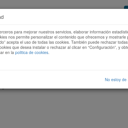
ad
or de rutas
Quieres ser colaborador?
Cóm
erceros para mejorar nuestros servicios, elaborar información estadísti
okies nos permite personalizar el contenido que ofrecemos y mostrarle 
todo” acepta el uso de todas las cookies. También puede rechazar todas 
ookies que desea instalar o rechazar al clicar en “Configuración”, y o
car en la
politica de cookies
.
No estoy de
nguna ruta con las características seleccionadas