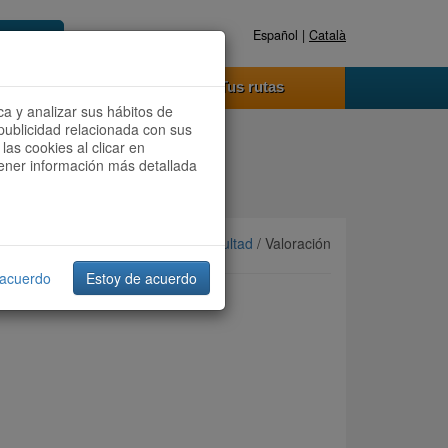
Español |
Català
Registrate ahora
Acceder
o funciona
Tus rutas
ca y analizar sus hábitos de
publicidad relacionada con sus
las cookies al clicar en
btener información más detallada
Ordenar por:
Más recientes
/
Dificultad
/ Valoración
 acuerdo
Estoy de acuerdo