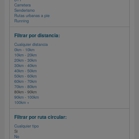
Carretera
Senderismo
Rutas urbanas a pie
Running
Filtrar por distancia:
Cualquier distancia
0km - 10km
10km - 20km
20km - 30km
30km - 40km
40km - 50km
50km - 60km
60km - 70km
70km - 80km
80km - 90km
90km - 100km
100km +
Filtrar por ruta circular:
Cualquier tipo
Si
No