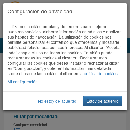
Configuración de privacidad
Utilizamos cookies propias y de terceros para mejorar
Español |
Català
Registrate ahora
Acceder
nuestros servicios, elaborar información estadística y analizar
sus hábitos de navegación. La utilización de cookies nos
permite personalizar el contenido que ofrecemos y mostrarle
Toggl
publicidad relacionada con sus intereses. Al clicar en “Aceptar
navig
todo” acepta el uso de todas las cookies. También puede
rechazar todas las cookies al clicar en “Rechazar todo”,
Audioruta
Todas las rutas
configurar las cookies que desea instalar o rechazar al clicar
en “Configuración”, y obtener información más detallada
sobre el uso de las cookies al clicar en la
Ordenar por:
politica de cookies
Más recientes
.
/
Todas las rutas
Dificultad
/ Valoración
Mi configuración
No estoy de acuerdo
Estoy de acuerdo
Filtrar las rutas
Filtrar por modalidad:
Cualquier modalidad
BTT