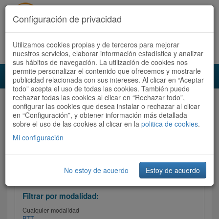
Configuración de privacidad
Utilizamos cookies propias y de terceros para mejorar
Español |
Català
Registrate ahora
Acceder
nuestros servicios, elaborar información estadística y analizar
sus hábitos de navegación. La utilización de cookies nos
permite personalizar el contenido que ofrecemos y mostrarle
Toggl
publicidad relacionada con sus intereses. Al clicar en “Aceptar
navig
todo” acepta el uso de todas las cookies. También puede
rechazar todas las cookies al clicar en “Rechazar todo”,
Audioruta
Todas las rutas
configurar las cookies que desea instalar o rechazar al clicar
en “Configuración”, y obtener información más detallada
sobre el uso de las cookies al clicar en la
Ordenar por:
politica de cookies
Más recientes
.
/
Todas las rutas
Dificultad
/ Valoración
Mi configuración
No estoy de acuerdo
Estoy de acuerdo
Filtrar las rutas
Filtrar por modalidad:
Cualquier modalidad
BTT