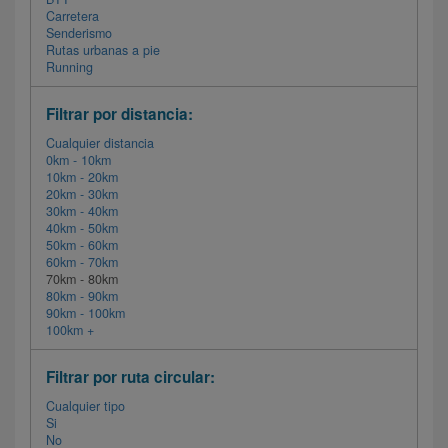
Carretera
Senderismo
Rutas urbanas a pie
Running
Filtrar por distancia:
Cualquier distancia
0km - 10km
10km - 20km
20km - 30km
30km - 40km
40km - 50km
50km - 60km
60km - 70km
70km - 80km
80km - 90km
90km - 100km
100km +
Filtrar por ruta circular:
Cualquier tipo
Si
No