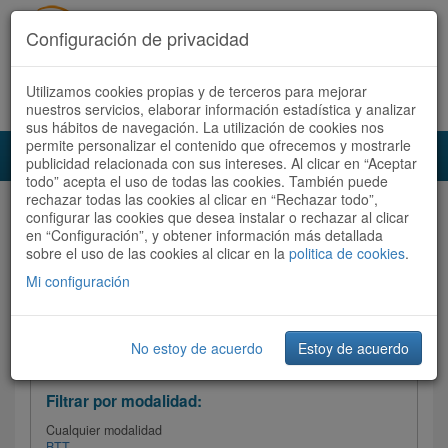
Configuración de privacidad
Utilizamos cookies propias y de terceros para mejorar
Español |
Català
Registrate ahora
Acceder
nuestros servicios, elaborar información estadística y analizar
sus hábitos de navegación. La utilización de cookies nos
permite personalizar el contenido que ofrecemos y mostrarle
Toggl
publicidad relacionada con sus intereses. Al clicar en “Aceptar
navig
todo” acepta el uso de todas las cookies. También puede
rechazar todas las cookies al clicar en “Rechazar todo”,
Audioruta
Todas las rutas
configurar las cookies que desea instalar o rechazar al clicar
en “Configuración”, y obtener información más detallada
sobre el uso de las cookies al clicar en la
Ordenar por:
politica de cookies
Más recientes
.
/
Todas las rutas
Dificultad
/ Valoración
Mi configuración
No estoy de acuerdo
Estoy de acuerdo
Filtrar las rutas
Filtrar por modalidad:
Cualquier modalidad
BTT