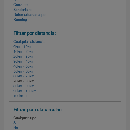
Carretera
Senderismo
Rutas urbanas a pie
Running
Filtrar por distancia:
Cualquier distancia
0km - 10km
10km - 20km
20km - 30km
30km - 40km
40km - 50km
50km - 60km
60km - 70km
70km - 80km
80km - 90km
90km - 100km
100km +
Filtrar por ruta circular:
Cualquier tipo
Si
No