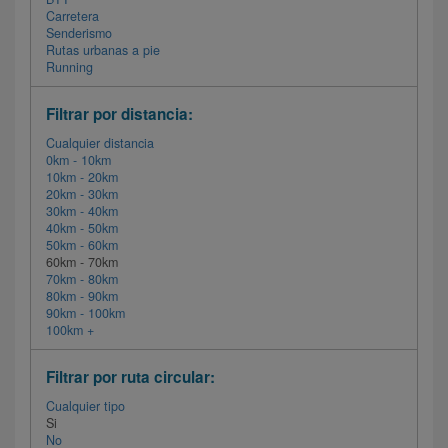
Carretera
Senderismo
Rutas urbanas a pie
Running
Filtrar por distancia:
Cualquier distancia
0km - 10km
10km - 20km
20km - 30km
30km - 40km
40km - 50km
50km - 60km
60km - 70km
70km - 80km
80km - 90km
90km - 100km
100km +
Filtrar por ruta circular:
Cualquier tipo
Si
No