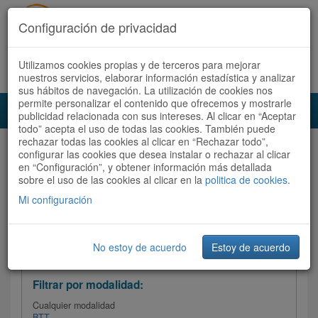
Configuración de privacidad
Utilizamos cookies propias y de terceros para mejorar
Español |
Català
Registrate ahora
Acceder
nuestros servicios, elaborar información estadística y analizar
sus hábitos de navegación. La utilización de cookies nos
permite personalizar el contenido que ofrecemos y mostrarle
Toggl
publicidad relacionada con sus intereses. Al clicar en “Aceptar
navig
todo” acepta el uso de todas las cookies. También puede
rechazar todas las cookies al clicar en “Rechazar todo”,
Audioruta
Todas las rutas
configurar las cookies que desea instalar o rechazar al clicar
en “Configuración”, y obtener información más detallada
sobre el uso de las cookies al clicar en la
Ordenar por:
politica de cookies
Más recientes
.
/
Todas las rutas
Dificultad
/ Valoración
Mi configuración
No estoy de acuerdo
Estoy de acuerdo
Filtrar las rutas
Filtrar por modalidad:
Cualquier modalidad
BTT