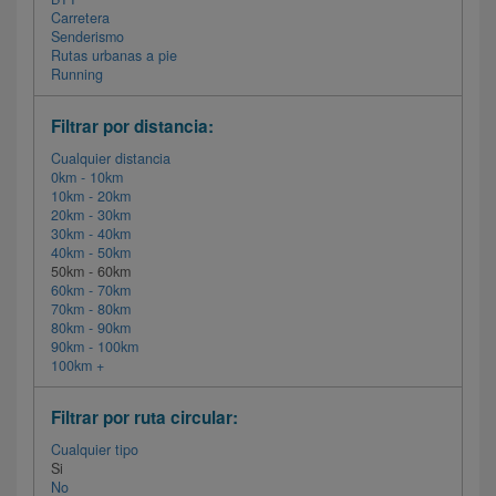
Carretera
Senderismo
Rutas urbanas a pie
Running
Filtrar por distancia:
Cualquier distancia
0km - 10km
10km - 20km
20km - 30km
30km - 40km
40km - 50km
50km - 60km
60km - 70km
70km - 80km
80km - 90km
90km - 100km
100km +
Filtrar por ruta circular:
Cualquier tipo
Si
No