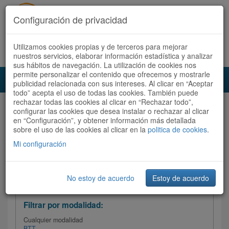
Configuración de privacidad
Utilizamos cookies propias y de terceros para mejorar
Español |
Català
Registrate ahora
Acceder
nuestros servicios, elaborar información estadística y analizar
sus hábitos de navegación. La utilización de cookies nos
permite personalizar el contenido que ofrecemos y mostrarle
Toggl
publicidad relacionada con sus intereses. Al clicar en “Aceptar
navig
todo” acepta el uso de todas las cookies. También puede
rechazar todas las cookies al clicar en “Rechazar todo”,
Audioruta
Todas las rutas
configurar las cookies que desea instalar o rechazar al clicar
en “Configuración”, y obtener información más detallada
sobre el uso de las cookies al clicar en la
Ordenar por:
politica de cookies
Más recientes
.
/
Todas las rutas
Dificultad
/ Valoración
Mi configuración
No estoy de acuerdo
Estoy de acuerdo
Filtrar las rutas
Filtrar por modalidad:
Cualquier modalidad
BTT