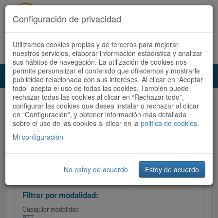
Configuración de privacidad
Utilizamos cookies propias y de terceros para mejorar
Español |
Català
Registrate ahora
Acceder
nuestros servicios, elaborar información estadística y analizar
sus hábitos de navegación. La utilización de cookies nos
permite personalizar el contenido que ofrecemos y mostrarle
Toggl
publicidad relacionada con sus intereses. Al clicar en “Aceptar
navig
todo” acepta el uso de todas las cookies. También puede
rechazar todas las cookies al clicar en “Rechazar todo”,
Audioruta
Todas las rutas
configurar las cookies que desea instalar o rechazar al clicar
en “Configuración”, y obtener información más detallada
sobre el uso de las cookies al clicar en la
Ordenar por:
politica de cookies
Más recientes
.
/
Todas las rutas
Dificultad
/ Valoración
Mi configuración
No estoy de acuerdo
Estoy de acuerdo
Filtrar las rutas
Filtrar por modalidad:
Cualquier modalidad
BTT