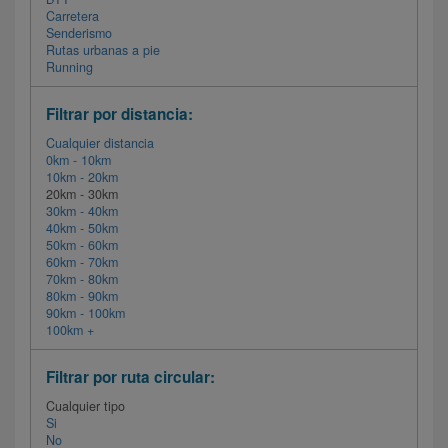
Carretera
Senderismo
Rutas urbanas a pie
Running
Filtrar por distancia:
Cualquier distancia
0km - 10km
10km - 20km
20km - 30km
30km - 40km
40km - 50km
50km - 60km
60km - 70km
70km - 80km
80km - 90km
90km - 100km
100km +
Filtrar por ruta circular:
Cualquier tipo
Si
No