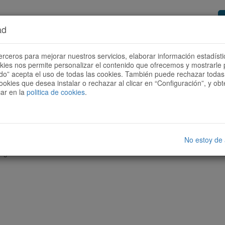
ad
or de rutas
Quieres ser colaborador?
Cóm
erceros para mejorar nuestros servicios, elaborar información estadísti
okies nos permite personalizar el contenido que ofrecemos y mostrarle 
todo” acepta el uso de todas las cookies. También puede rechazar todas 
ookies que desea instalar o rechazar al clicar en “Configuración”, y o
car en la
politica de cookies
.
No estoy de
nguna ruta con las características seleccionadas