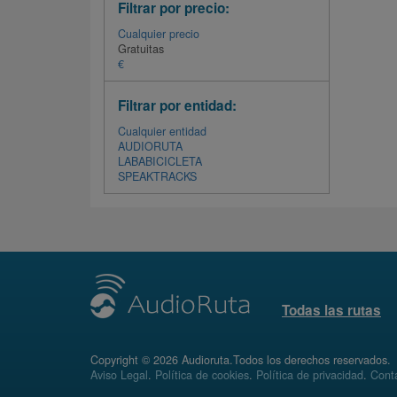
Filtrar por precio:
Cualquier precio
Gratuitas
€
Filtrar por entidad:
Cualquier entidad
AUDIORUTA
LABABICICLETA
SPEAKTRACKS
Todas las rutas
Copyright © 2026 Audioruta.Todos los derechos reservados.
Aviso Legal
.
Política de cookies
.
Política de privacidad
.
Conta