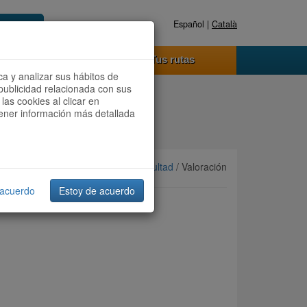
Español |
Català
Registrate ahora
Acceder
o funciona
Tus rutas
ca y analizar sus hábitos de
publicidad relacionada con sus
las cookies al clicar en
btener información más detallada
Ordenar por:
Más recientes
/
Dificultad
/ Valoración
 acuerdo
Estoy de acuerdo