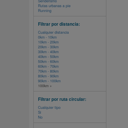
Senderismo
Rutas urbanas a pie
Running
Filtrar por distancia:
Cualquier distancia
0km - 10km
10km - 20km
20km - 30km
30km - 40km
40km - 50km
50km - 60km
60km - 70km
70km - 80km
80km - 90km
90km - 100km
100km +
Filtrar por ruta circular:
Cualquier tipo
Si
No