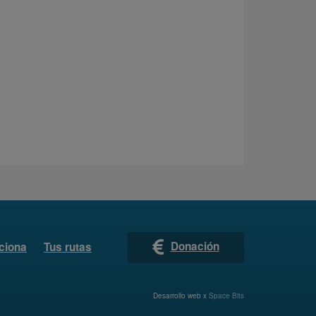
Donación
ciona
Tus rutas
Desarrollo web x
Space Bits