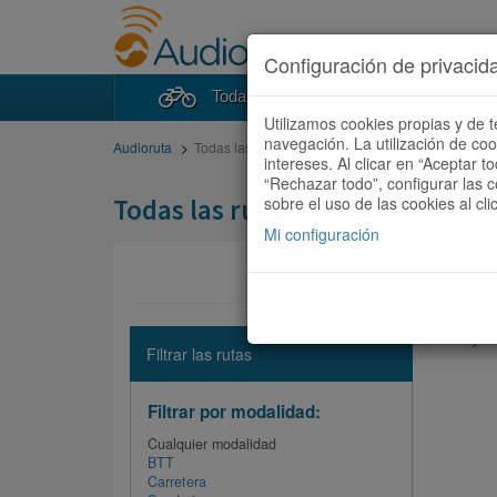
Configuración de privacid
Todas las rutas
Buscad
Utilizamos cookies propias y de t
navegación. La utilización de co
Audioruta
Todas las rutas
intereses. Al clicar en “Aceptar 
“Rechazar todo”, configurar las c
Todas las rutas
sobre el uso de las cookies al cli
Mi configuración
No hay ni
Filtrar las rutas
Filtrar por modalidad:
Cualquier modalidad
BTT
Carretera