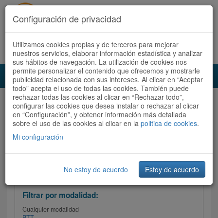
Configuración de privacidad
Utilizamos cookies propias y de terceros para mejorar
Español |
Català
Registrate ahora
Acceder
nuestros servicios, elaborar información estadística y analizar
sus hábitos de navegación. La utilización de cookies nos
permite personalizar el contenido que ofrecemos y mostrarle
Toggl
publicidad relacionada con sus intereses. Al clicar en “Aceptar
navig
todo” acepta el uso de todas las cookies. También puede
rechazar todas las cookies al clicar en “Rechazar todo”,
Audioruta
Todas las rutas
configurar las cookies que desea instalar o rechazar al clicar
en “Configuración”, y obtener información más detallada
sobre el uso de las cookies al clicar en la
Ordenar por:
politica de cookies
Más recientes
.
/
Todas las rutas
Dificultad
/ Valoración
Mi configuración
No estoy de acuerdo
Estoy de acuerdo
Filtrar las rutas
Filtrar por modalidad:
Cualquier modalidad
BTT