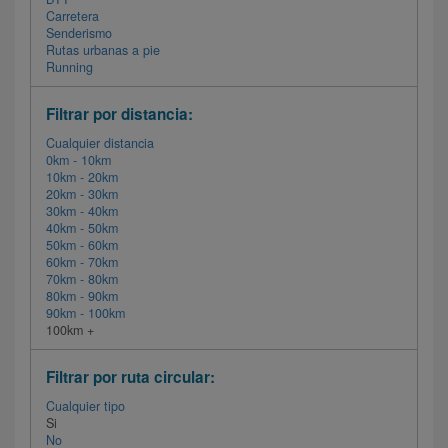
Carretera
Senderismo
Rutas urbanas a pie
Running
Filtrar por distancia:
Cualquier distancia
0km - 10km
10km - 20km
20km - 30km
30km - 40km
40km - 50km
50km - 60km
60km - 70km
70km - 80km
80km - 90km
90km - 100km
100km +
Filtrar por ruta circular:
Cualquier tipo
Si
No