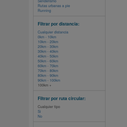
Senderismo
Rutas urbanas a pie
Running
Filtrar por distancia:
Cualquier distancia
0km - 10km
10km - 20km
20km - 30km
30km - 40km
40km - 50km
50km - 60km
60km - 70km
70km - 80km
80km - 90km
90km - 100km
100km +
Filtrar por ruta circular:
Cualquier tipo
Si
No