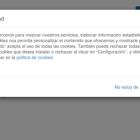
ad
or de rutas
Quieres ser colaborador?
Cóm
erceros para mejorar nuestros servicios, elaborar información estadísti
okies nos permite personalizar el contenido que ofrecemos y mostrarle 
todo” acepta el uso de todas las cookies. También puede rechazar todas 
ookies que desea instalar o rechazar al clicar en “Configuración”, y o
car en la
politica de cookies
.
No estoy de
nguna ruta con las características seleccionadas