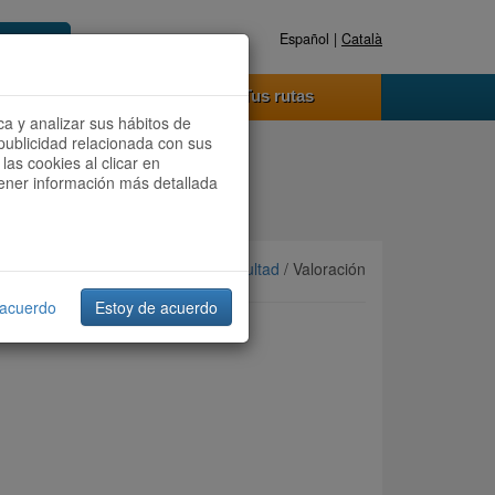
Español |
Català
Registrate ahora
Acceder
o funciona
Tus rutas
ca y analizar sus hábitos de
publicidad relacionada con sus
las cookies al clicar en
btener información más detallada
Ordenar por:
Más recientes
/
Dificultad
/ Valoración
 acuerdo
Estoy de acuerdo