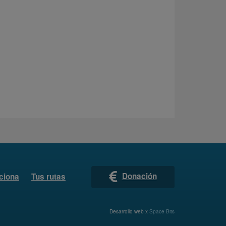
Donación
ciona
Tus rutas
Desarrollo web x
Space Bits