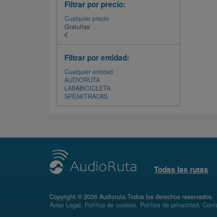
Filtrar por precio:
Cualquier precio
Gratuitas
€
Filtrar por entidad:
Cualquier entidad
AUDIORUTA
LABABICICLETA
SPEAKTRACKS
Todas las rutas
Copyright © 2026 Audioruta.Todos los derechos reservados.
Aviso Legal
.
Política de cookies
.
Política de privacidad
.
Conta