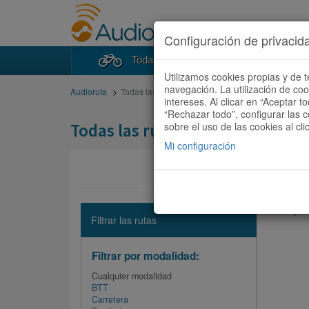
Configuración de privacid
Todas las rutas
Buscad
Utilizamos cookies propias y de t
navegación. La utilización de co
Audioruta
Todas las rutas
intereses. Al clicar en “Aceptar 
“Rechazar todo”, configurar las c
Todas las rutas
sobre el uso de las cookies al cli
Mi configuración
No hay ni
Filtrar las rutas
Filtrar por modalidad:
Cualquier modalidad
BTT
Carretera