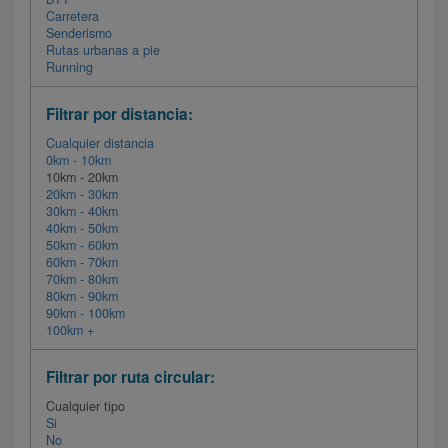
Carretera
Senderismo
Rutas urbanas a pie
Running
Filtrar por distancia:
Cualquier distancia
0km - 10km
10km - 20km
20km - 30km
30km - 40km
40km - 50km
50km - 60km
60km - 70km
70km - 80km
80km - 90km
90km - 100km
100km +
Filtrar por ruta circular:
Cualquier tipo
Si
No