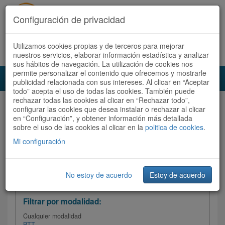
Configuración de privacidad
Utilizamos cookies propias y de terceros para mejorar
Español |
Català
Registrate ahora
Acceder
nuestros servicios, elaborar información estadística y analizar
sus hábitos de navegación. La utilización de cookies nos
permite personalizar el contenido que ofrecemos y mostrarle
Toggl
publicidad relacionada con sus intereses. Al clicar en “Aceptar
navig
todo” acepta el uso de todas las cookies. También puede
rechazar todas las cookies al clicar en “Rechazar todo”,
Audioruta
Todas las rutas
configurar las cookies que desea instalar o rechazar al clicar
en “Configuración”, y obtener información más detallada
sobre el uso de las cookies al clicar en la
Ordenar por:
politica de cookies
Más recientes
.
/
Todas las rutas
Dificultad
/ Valoración
Mi configuración
No estoy de acuerdo
Estoy de acuerdo
Filtrar las rutas
Filtrar por modalidad:
Cualquier modalidad
BTT