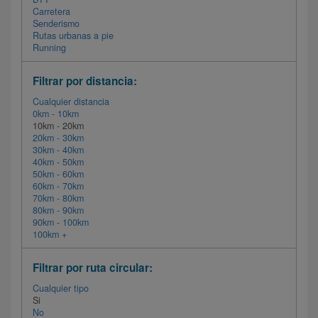
Carretera
Senderismo
Rutas urbanas a pie
Running
Filtrar por distancia:
Cualquier distancia
0km - 10km
10km - 20km
20km - 30km
30km - 40km
40km - 50km
50km - 60km
60km - 70km
70km - 80km
80km - 90km
90km - 100km
100km +
Filtrar por ruta circular:
Cualquier tipo
Si
No