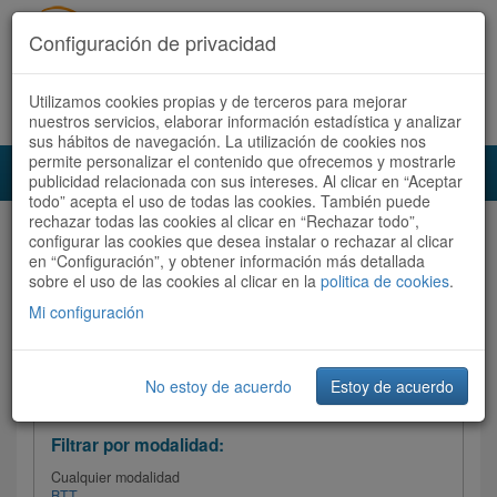
Configuración de privacidad
Utilizamos cookies propias y de terceros para mejorar
Español |
Català
Registrate ahora
Acceder
nuestros servicios, elaborar información estadística y analizar
sus hábitos de navegación. La utilización de cookies nos
permite personalizar el contenido que ofrecemos y mostrarle
Toggl
publicidad relacionada con sus intereses. Al clicar en “Aceptar
navig
todo” acepta el uso de todas las cookies. También puede
rechazar todas las cookies al clicar en “Rechazar todo”,
Audioruta
Todas las rutas
configurar las cookies que desea instalar o rechazar al clicar
en “Configuración”, y obtener información más detallada
sobre el uso de las cookies al clicar en la
Ordenar por:
politica de cookies
Más recientes
.
/
Todas las rutas
Dificultad
/ Valoración
Mi configuración
No estoy de acuerdo
Estoy de acuerdo
Filtrar las rutas
Filtrar por modalidad:
Cualquier modalidad
BTT