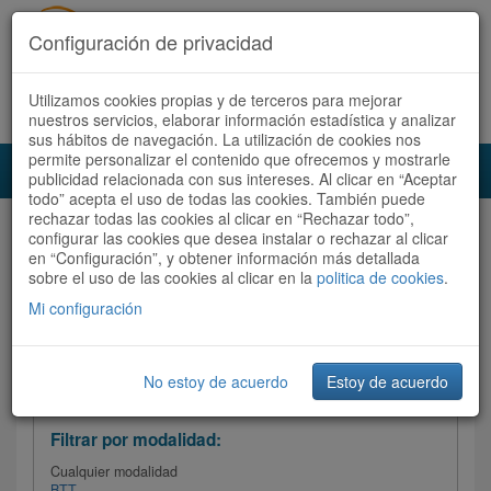
Configuración de privacidad
Utilizamos cookies propias y de terceros para mejorar
Español |
Català
Registrate ahora
Acceder
nuestros servicios, elaborar información estadística y analizar
sus hábitos de navegación. La utilización de cookies nos
permite personalizar el contenido que ofrecemos y mostrarle
Toggl
publicidad relacionada con sus intereses. Al clicar en “Aceptar
navig
todo” acepta el uso de todas las cookies. También puede
rechazar todas las cookies al clicar en “Rechazar todo”,
Audioruta
Todas las rutas
configurar las cookies que desea instalar o rechazar al clicar
en “Configuración”, y obtener información más detallada
sobre el uso de las cookies al clicar en la
Ordenar por:
politica de cookies
Más recientes
.
/
Todas las rutas
Dificultad
/ Valoración
Mi configuración
No estoy de acuerdo
Estoy de acuerdo
Filtrar las rutas
Filtrar por modalidad:
Cualquier modalidad
BTT