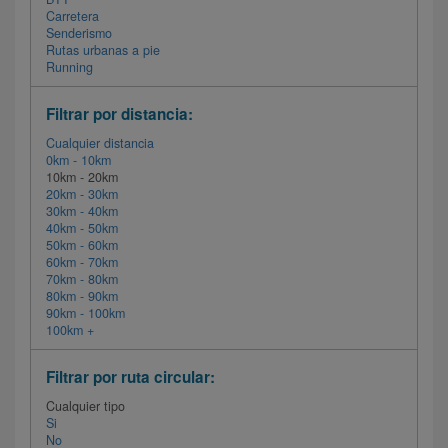
Carretera
Senderismo
Rutas urbanas a pie
Running
Filtrar por distancia:
Cualquier distancia
0km - 10km
10km - 20km
20km - 30km
30km - 40km
40km - 50km
50km - 60km
60km - 70km
70km - 80km
80km - 90km
90km - 100km
100km +
Filtrar por ruta circular:
Cualquier tipo
Si
No