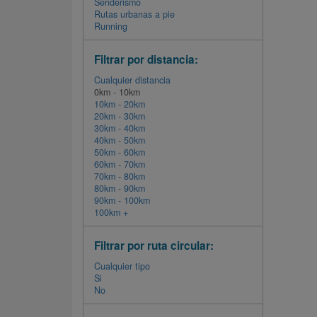
Senderismo
Rutas urbanas a pie
Running
Filtrar por distancia:
Cualquier distancia
0km - 10km
10km - 20km
20km - 30km
30km - 40km
40km - 50km
50km - 60km
60km - 70km
70km - 80km
80km - 90km
90km - 100km
100km +
Filtrar por ruta circular:
Cualquier tipo
Si
No