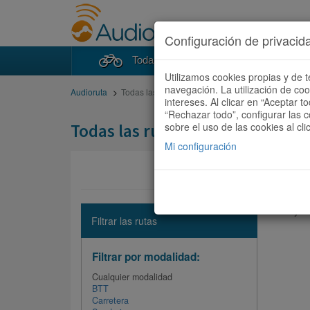
Configuración de privacid
Todas las rutas
Buscad
Utilizamos cookies propias y de t
navegación. La utilización de co
Audioruta
Todas las rutas
intereses. Al clicar en “Aceptar 
“Rechazar todo”, configurar las c
Todas las rutas
sobre el uso de las cookies al cli
Mi configuración
No hay ni
Filtrar las rutas
Filtrar por modalidad:
Cualquier modalidad
BTT
Carretera