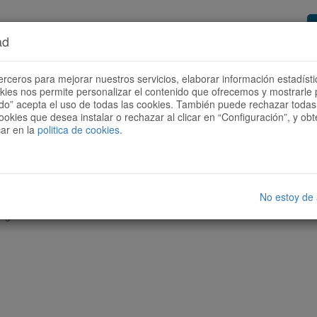
ad
or de rutas
Quieres ser colaborador?
Cóm
erceros para mejorar nuestros servicios, elaborar información estadísti
okies nos permite personalizar el contenido que ofrecemos y mostrarle 
todo” acepta el uso de todas las cookies. También puede rechazar todas 
ookies que desea instalar o rechazar al clicar en “Configuración”, y o
car en la
politica de cookies
.
No estoy de
nguna ruta con las características seleccionadas