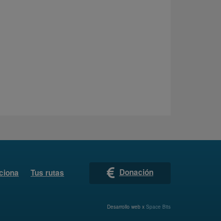
Donación
ciona
Tus rutas
Desarrollo web x
Space Bits