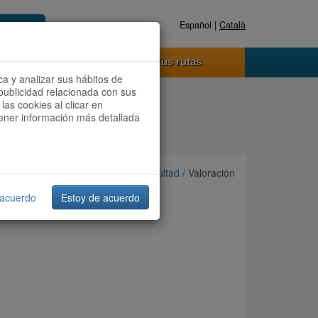
Español |
Català
Registrate ahora
Acceder
o funciona
Tus rutas
ca y analizar sus hábitos de
publicidad relacionada con sus
las cookies al clicar en
btener información más detallada
Ordenar por:
Más recientes
/
Dificultad
/ Valoración
 acuerdo
Estoy de acuerdo