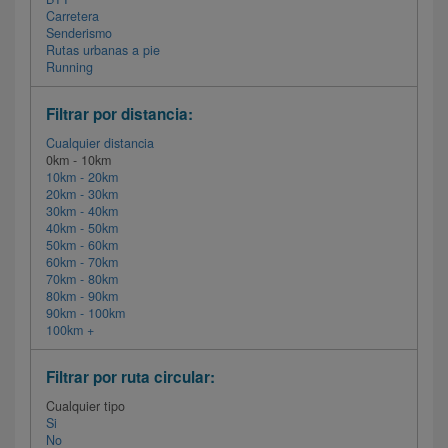
Carretera
Senderismo
Rutas urbanas a pie
Running
Filtrar por distancia:
Cualquier distancia
0km - 10km
10km - 20km
20km - 30km
30km - 40km
40km - 50km
50km - 60km
60km - 70km
70km - 80km
80km - 90km
90km - 100km
100km +
Filtrar por ruta circular:
Cualquier tipo
Si
No