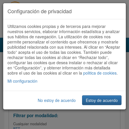
Configuración de privacidad
Utilizamos cookies propias y de terceros para mejorar
Español |
Català
Registrate ahora
Acceder
nuestros servicios, elaborar información estadística y analizar
sus hábitos de navegación. La utilización de cookies nos
permite personalizar el contenido que ofrecemos y mostrarle
Toggl
publicidad relacionada con sus intereses. Al clicar en “Aceptar
navig
todo” acepta el uso de todas las cookies. También puede
rechazar todas las cookies al clicar en “Rechazar todo”,
Audioruta
Todas las rutas
configurar las cookies que desea instalar o rechazar al clicar
en “Configuración”, y obtener información más detallada
sobre el uso de las cookies al clicar en la
Ordenar por:
politica de cookies
Más recientes
.
/
Todas las rutas
Dificultad
/ Valoración
Mi configuración
No estoy de acuerdo
Estoy de acuerdo
Filtrar las rutas
Filtrar por modalidad:
Cualquier modalidad
BTT