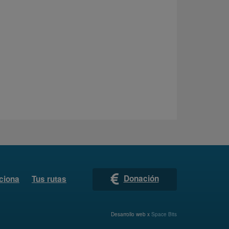
Donación
ciona
Tus rutas
Desarrollo web x
Space Bits