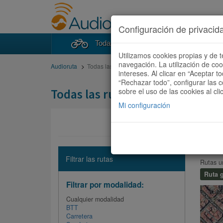
Configuración de privacid
Todas las rutas
Buscad
Utilizamos cookies propias y de t
navegación. La utilización de co
Audioruta
Todas las rutas
intereses. Al clicar en “Aceptar 
“Rechazar todo”, configurar las c
Todas las rutas
sobre el uso de las cookies al cli
Mi configuración
FREE
Filtrar las rutas
Rutas u
Ruta g
Filtrar por modalidad:
Cualquier modalidad
BTT
Carretera