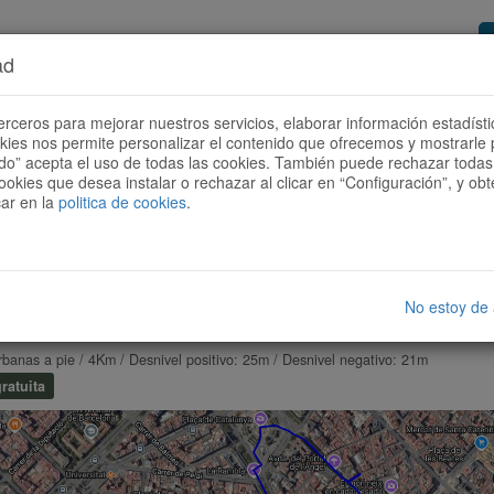
ad
or de rutas
Quieres ser colaborador?
Cóm
erceros para mejorar nuestros servicios, elaborar información estadísti
okies nos permite personalizar el contenido que ofrecemos y mostrarle 
todo” acepta el uso de todas las cookies. También puede rechazar todas 
ookies que desea instalar o rechazar al clicar en “Configuración”, y o
car en la
politica de cookies
.
No estoy de
 TOUR BARCELONA 1 AUDIO-GUIADO. LAS RAMBLAS Y EL
rbanas a pie / 4Km / Desnivel positivo: 25m / Desnivel negativo: 21m
ratuita