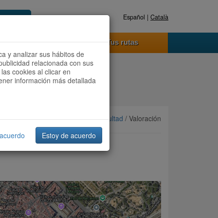
Español |
Català
Registrate ahora
Acceder
o funciona
Tus rutas
ca y analizar sus hábitos de
publicidad relacionada con sus
las cookies al clicar en
btener información más detallada
Ordenar por:
Más recientes
/
Dificultad
/ Valoración
 acuerdo
Estoy de acuerdo
 BARRIO GÓTICO