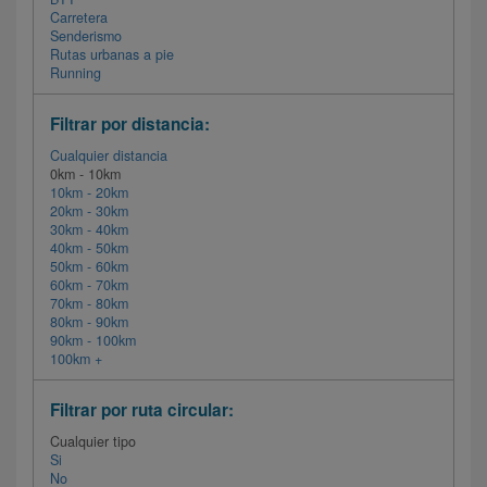
Carretera
Senderismo
Rutas urbanas a pie
Running
Filtrar por distancia:
Cualquier distancia
0km - 10km
10km - 20km
20km - 30km
30km - 40km
40km - 50km
50km - 60km
60km - 70km
70km - 80km
80km - 90km
90km - 100km
100km +
Filtrar por ruta circular:
Cualquier tipo
Si
No