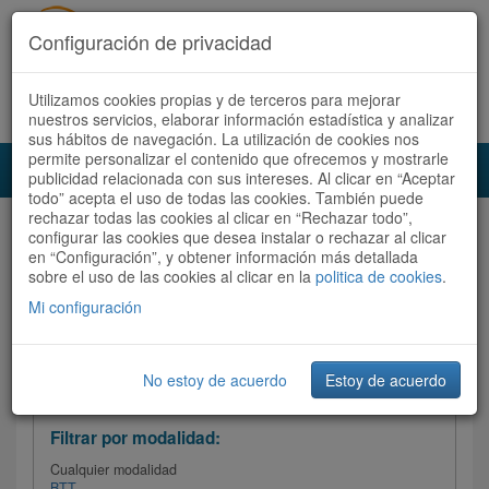
Configuración de privacidad
Utilizamos cookies propias y de terceros para mejorar
Español |
Català
Registrate ahora
Acceder
nuestros servicios, elaborar información estadística y analizar
sus hábitos de navegación. La utilización de cookies nos
permite personalizar el contenido que ofrecemos y mostrarle
Toggl
publicidad relacionada con sus intereses. Al clicar en “Aceptar
navig
todo” acepta el uso de todas las cookies. También puede
rechazar todas las cookies al clicar en “Rechazar todo”,
Audioruta
Todas las rutas
configurar las cookies que desea instalar o rechazar al clicar
en “Configuración”, y obtener información más detallada
sobre el uso de las cookies al clicar en la
Ordenar por:
politica de cookies
Más recientes
.
/
Todas las rutas
Dificultad
/ Valoración
Mi configuración
No estoy de acuerdo
Estoy de acuerdo
Filtrar las rutas
Filtrar por modalidad:
Cualquier modalidad
BTT