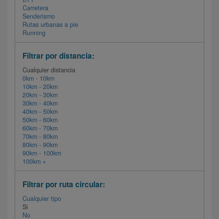
Carretera
Senderismo
Rutas urbanas a pie
Running
Filtrar por distancia:
Cualquier distancia
0km - 10km
10km - 20km
20km - 30km
30km - 40km
40km - 50km
50km - 60km
60km - 70km
70km - 80km
80km - 90km
90km - 100km
100km +
Filtrar por ruta circular:
Cualquier tipo
Si
No