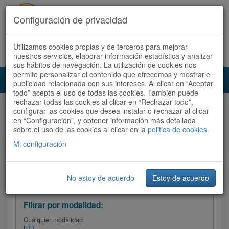
Configuración de privacidad
Utilizamos cookies propias y de terceros para mejorar
Español |
Català
Registrate ahora
Acceder
nuestros servicios, elaborar información estadística y analizar
sus hábitos de navegación. La utilización de cookies nos
permite personalizar el contenido que ofrecemos y mostrarle
Toggl
publicidad relacionada con sus intereses. Al clicar en “Aceptar
navig
todo” acepta el uso de todas las cookies. También puede
rechazar todas las cookies al clicar en “Rechazar todo”,
Audioruta
Todas las rutas
configurar las cookies que desea instalar o rechazar al clicar
en “Configuración”, y obtener información más detallada
sobre el uso de las cookies al clicar en la
Ordenar por:
politica de cookies
Más recientes
.
/
Todas las rutas
Dificultad
/ Valoración
Mi configuración
No estoy de acuerdo
Estoy de acuerdo
Filtrar las rutas
Filtrar por modalidad:
Cualquier modalidad
BTT