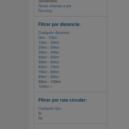
Senderismo
Rutas urbanas a pie
Running
Filtrar por distancia:
Cualquier distancia
0km - 10km
10km - 20km
20km - 30km
30km - 40km
40km - 50km
50km - 60km
60km - 70km
70km - 80km
80km - 90km
90km - 100km
100km +
Filtrar por ruta circular:
Cualquier tipo
Si
No