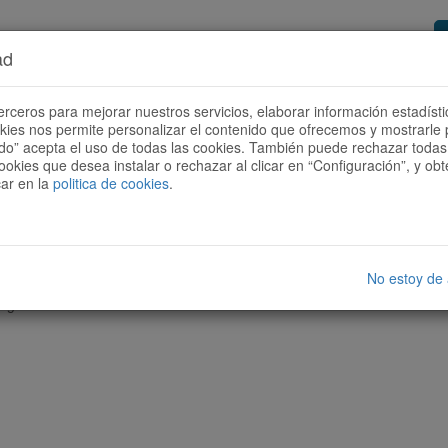
ad
or de rutas
Quieres ser colaborador?
Cóm
erceros para mejorar nuestros servicios, elaborar información estadísti
okies nos permite personalizar el contenido que ofrecemos y mostrarle 
todo” acepta el uso de todas las cookies. También puede rechazar todas 
ookies que desea instalar o rechazar al clicar en “Configuración”, y o
car en la
politica de cookies
.
No estoy de
nguna ruta con las características seleccionadas