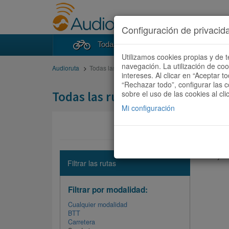
Configuración de privacid
Todas las rutas
Buscad
Utilizamos cookies propias y de t
navegación. La utilización de co
Audioruta
Todas las rutas
intereses. Al clicar en “Aceptar 
“Rechazar todo”, configurar las c
Todas las rutas
sobre el uso de las cookies al cli
Mi configuración
No hay ni
Filtrar las rutas
Filtrar por modalidad:
Cualquier modalidad
BTT
Carretera