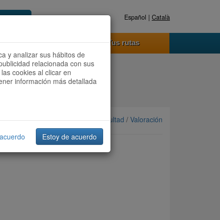
Español |
Català
Registrate ahora
Acceder
o funciona
Tus rutas
ca y analizar sus hábitos de
publicidad relacionada con sus
las cookies al clicar en
btener información más detallada
Ordenar por: Más recientes /
Dificultad
/
Valoración
 acuerdo
Estoy de acuerdo