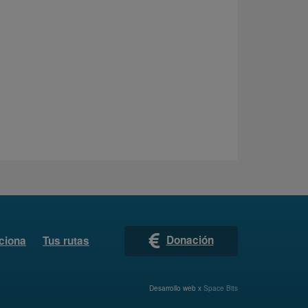
Donación
ciona
Tus rutas
Desarrollo web x
Space Bits