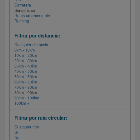
Carretera
Senderismo
Rutas urbanas a pie
Running
Filtrar por distancia:
Cualquier distancia
0km - 10km
10km - 20km
20km - 30km
30km - 40km
40km - 50km
50km - 60km
60km - 70km
70km - 80km
80km - 90km
90km - 100km
100km +
Filtrar por ruta circular:
Cualquier tipo
Si
No