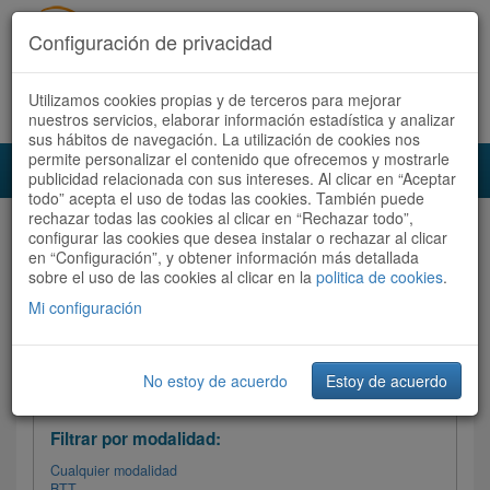
Configuración de privacidad
Utilizamos cookies propias y de terceros para mejorar
Español |
Català
Registrate ahora
Acceder
nuestros servicios, elaborar información estadística y analizar
sus hábitos de navegación. La utilización de cookies nos
permite personalizar el contenido que ofrecemos y mostrarle
Toggl
publicidad relacionada con sus intereses. Al clicar en “Aceptar
navig
todo” acepta el uso de todas las cookies. También puede
rechazar todas las cookies al clicar en “Rechazar todo”,
Audioruta
Todas las rutas
configurar las cookies que desea instalar o rechazar al clicar
en “Configuración”, y obtener información más detallada
sobre el uso de las cookies al clicar en la
Ordenar por: Más recientes /
politica de cookies
.
Todas las rutas
Dificultad
/
Valoración
Mi configuración
No estoy de acuerdo
Estoy de acuerdo
Filtrar las rutas
Filtrar por modalidad:
Cualquier modalidad
BTT