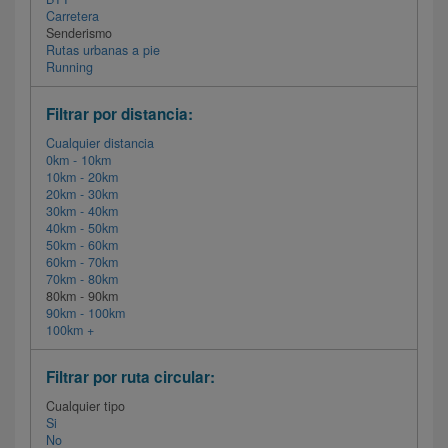
Carretera
Senderismo
Rutas urbanas a pie
Running
Filtrar por distancia:
Cualquier distancia
0km - 10km
10km - 20km
20km - 30km
30km - 40km
40km - 50km
50km - 60km
60km - 70km
70km - 80km
80km - 90km
90km - 100km
100km +
Filtrar por ruta circular:
Cualquier tipo
Si
No