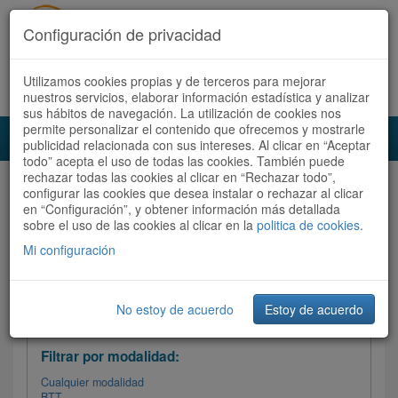
Configuración de privacidad
Utilizamos cookies propias y de terceros para mejorar
Español |
Català
Registrate ahora
Acceder
nuestros servicios, elaborar información estadística y analizar
sus hábitos de navegación. La utilización de cookies nos
permite personalizar el contenido que ofrecemos y mostrarle
Toggl
publicidad relacionada con sus intereses. Al clicar en “Aceptar
navig
todo” acepta el uso de todas las cookies. También puede
rechazar todas las cookies al clicar en “Rechazar todo”,
Audioruta
Todas las rutas
configurar las cookies que desea instalar o rechazar al clicar
en “Configuración”, y obtener información más detallada
sobre el uso de las cookies al clicar en la
Ordenar por: Más recientes /
politica de cookies
.
Todas las rutas
Dificultad
/
Valoración
Mi configuración
No estoy de acuerdo
Estoy de acuerdo
Filtrar las rutas
Filtrar por modalidad:
Cualquier modalidad
BTT