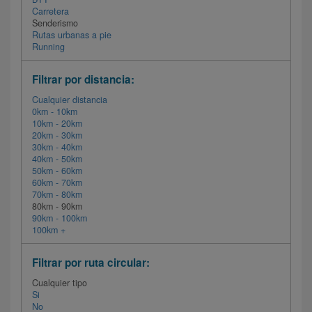
Carretera
Senderismo
Rutas urbanas a pie
Running
Filtrar por distancia:
Cualquier distancia
0km - 10km
10km - 20km
20km - 30km
30km - 40km
40km - 50km
50km - 60km
60km - 70km
70km - 80km
80km - 90km
90km - 100km
100km +
Filtrar por ruta circular:
Cualquier tipo
Si
No