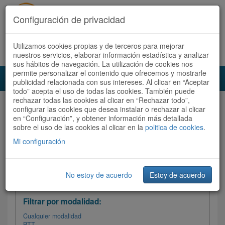
Configuración de privacidad
Utilizamos cookies propias y de terceros para mejorar
Español |
Català
Registrate ahora
Acceder
nuestros servicios, elaborar información estadística y analizar
sus hábitos de navegación. La utilización de cookies nos
permite personalizar el contenido que ofrecemos y mostrarle
Toggl
publicidad relacionada con sus intereses. Al clicar en “Aceptar
navig
todo” acepta el uso de todas las cookies. También puede
rechazar todas las cookies al clicar en “Rechazar todo”,
Audioruta
Todas las rutas
configurar las cookies que desea instalar o rechazar al clicar
en “Configuración”, y obtener información más detallada
sobre el uso de las cookies al clicar en la
Ordenar por: Más recientes /
politica de cookies
.
Todas las rutas
Dificultad
/
Valoración
Mi configuración
No estoy de acuerdo
Estoy de acuerdo
Filtrar las rutas
Filtrar por modalidad:
Cualquier modalidad
BTT