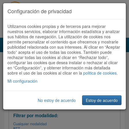
Configuración de privacidad
Utilizamos cookies propias y de terceros para mejorar
Español |
Català
Registrate ahora
Acceder
nuestros servicios, elaborar información estadística y analizar
sus hábitos de navegación. La utilización de cookies nos
permite personalizar el contenido que ofrecemos y mostrarle
Toggl
publicidad relacionada con sus intereses. Al clicar en “Aceptar
navig
todo” acepta el uso de todas las cookies. También puede
rechazar todas las cookies al clicar en “Rechazar todo”,
Audioruta
Todas las rutas
configurar las cookies que desea instalar o rechazar al clicar
en “Configuración”, y obtener información más detallada
sobre el uso de las cookies al clicar en la
Ordenar por: Más recientes /
politica de cookies
.
Todas las rutas
Dificultad
/
Valoración
Mi configuración
No estoy de acuerdo
Estoy de acuerdo
Filtrar las rutas
Filtrar por modalidad:
Cualquier modalidad
BTT