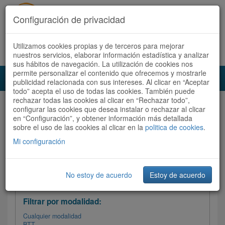
Configuración de privacidad
Utilizamos cookies propias y de terceros para mejorar
Español |
Català
Registrate ahora
Acceder
nuestros servicios, elaborar información estadística y analizar
sus hábitos de navegación. La utilización de cookies nos
permite personalizar el contenido que ofrecemos y mostrarle
Toggl
publicidad relacionada con sus intereses. Al clicar en “Aceptar
navig
todo” acepta el uso de todas las cookies. También puede
rechazar todas las cookies al clicar en “Rechazar todo”,
Audioruta
Todas las rutas
configurar las cookies que desea instalar o rechazar al clicar
en “Configuración”, y obtener información más detallada
sobre el uso de las cookies al clicar en la
Ordenar por: Más recientes /
politica de cookies
.
Todas las rutas
Dificultad
/
Valoración
Mi configuración
No estoy de acuerdo
Estoy de acuerdo
Filtrar las rutas
Filtrar por modalidad:
Cualquier modalidad
BTT