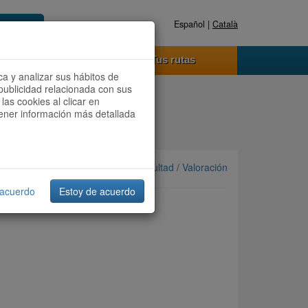
Español |
Català
Registrate ahora
Acceder
o funciona
Tus rutas
ca y analizar sus hábitos de
publicidad relacionada con sus
las cookies al clicar en
btener información más detallada
Ordenar por: Más recientes /
Dificultad
/
Valoración
 acuerdo
Estoy de acuerdo