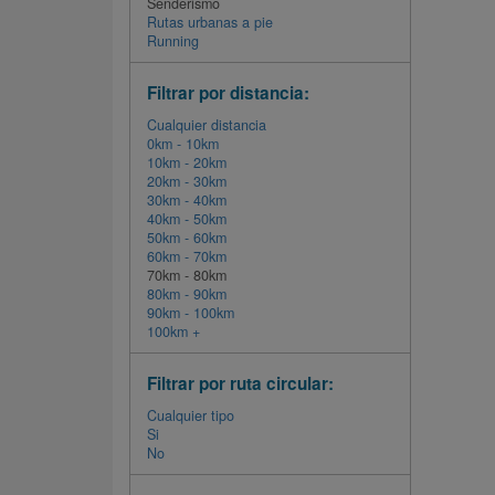
Senderismo
Rutas urbanas a pie
Running
Filtrar por distancia:
Cualquier distancia
0km - 10km
10km - 20km
20km - 30km
30km - 40km
40km - 50km
50km - 60km
60km - 70km
70km - 80km
80km - 90km
90km - 100km
100km +
Filtrar por ruta circular:
Cualquier tipo
Si
No