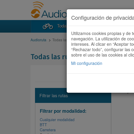
Configuración de privacid
Todas las rutas
Buscad
Utilizamos cookies propias y de t
navegación. La utilización de co
Audioruta
Todas las rutas
intereses. Al clicar en “Aceptar 
“Rechazar todo”, configurar las c
Todas las rutas
sobre el uso de las cookies al cli
Mi configuración
No hay ni
Filtrar las rutas
Filtrar por modalidad:
Cualquier modalidad
BTT
Carretera