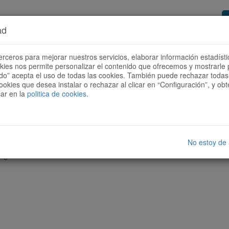
ad
or de rutas
Quieres ser colaborador?
Cóm
erceros para mejorar nuestros servicios, elaborar información estadísti
okies nos permite personalizar el contenido que ofrecemos y mostrarle 
todo” acepta el uso de todas las cookies. También puede rechazar todas 
ookies que desea instalar o rechazar al clicar en “Configuración”, y o
car en la
politica de cookies
.
No estoy de
nguna ruta con las características seleccionadas