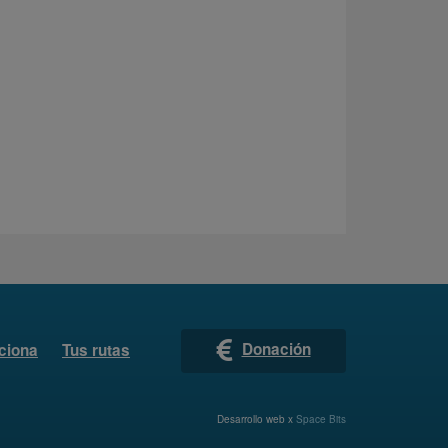
Donación
ciona
Tus rutas
Desarrollo web x
Space Bits