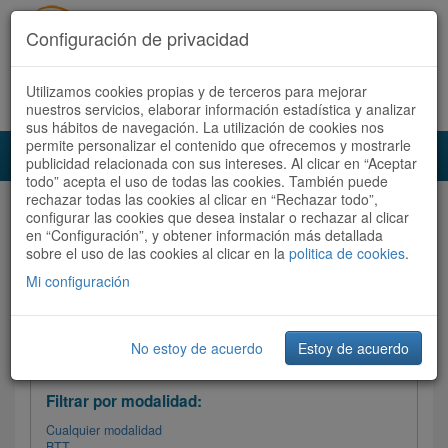
Configuración de privacidad
Utilizamos cookies propias y de terceros para mejorar
Español |
Català
Registrate ahora
Acceder
nuestros servicios, elaborar información estadística y analizar
sus hábitos de navegación. La utilización de cookies nos
permite personalizar el contenido que ofrecemos y mostrarle
Toggl
publicidad relacionada con sus intereses. Al clicar en “Aceptar
navig
todo” acepta el uso de todas las cookies. También puede
rechazar todas las cookies al clicar en “Rechazar todo”,
Audioruta
Todas las rutas
configurar las cookies que desea instalar o rechazar al clicar
en “Configuración”, y obtener información más detallada
sobre el uso de las cookies al clicar en la
Ordenar por: Más recientes /
politica de cookies
.
Todas las rutas
Dificultad
/
Valoración
Mi configuración
No estoy de acuerdo
Estoy de acuerdo
Filtrar las rutas
Filtrar por modalidad:
Cualquier modalidad
BTT