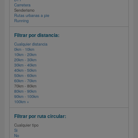
Carretera
Senderismo
Rutas urbanas a pie
Running
Filtrar por distancia:
Cualquier distancia
0km - 10km
10km - 20km
20km - 30km
30km - 40km
40km - 50km
50km - 60km
60km - 70km
70km - 80km
80km - 90km
90km - 100km
100km +
Filtrar por ruta circular:
Cualquier tipo
Si
No