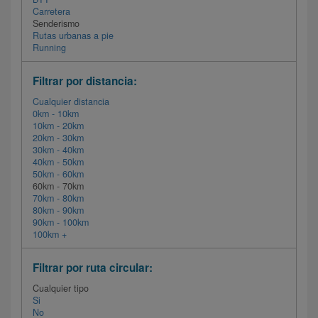
Carretera
Senderismo
Rutas urbanas a pie
Running
Filtrar por distancia:
Cualquier distancia
0km - 10km
10km - 20km
20km - 30km
30km - 40km
40km - 50km
50km - 60km
60km - 70km
70km - 80km
80km - 90km
90km - 100km
100km +
Filtrar por ruta circular:
Cualquier tipo
Si
No