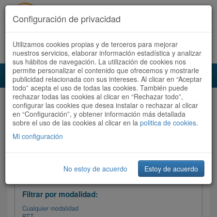
Configuración de privacidad
Utilizamos cookies propias y de terceros para mejorar
Español |
Català
Registrate ahora
Acceder
nuestros servicios, elaborar información estadística y analizar
sus hábitos de navegación. La utilización de cookies nos
permite personalizar el contenido que ofrecemos y mostrarle
Toggl
publicidad relacionada con sus intereses. Al clicar en “Aceptar
navig
todo” acepta el uso de todas las cookies. También puede
rechazar todas las cookies al clicar en “Rechazar todo”,
Audioruta
Todas las rutas
configurar las cookies que desea instalar o rechazar al clicar
en “Configuración”, y obtener información más detallada
sobre el uso de las cookies al clicar en la
Ordenar por: Más recientes /
politica de cookies
.
Todas las rutas
Dificultad
/
Valoración
Mi configuración
No estoy de acuerdo
Estoy de acuerdo
Filtrar las rutas
Filtrar por modalidad:
Cualquier modalidad
BTT