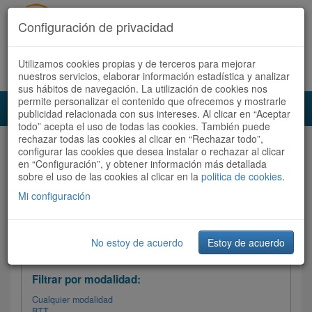
Configuración de privacidad
Utilizamos cookies propias y de terceros para mejorar
Español |
Català
Registrate ahora
Acceder
nuestros servicios, elaborar información estadística y analizar
sus hábitos de navegación. La utilización de cookies nos
permite personalizar el contenido que ofrecemos y mostrarle
Toggl
publicidad relacionada con sus intereses. Al clicar en “Aceptar
navig
todo” acepta el uso de todas las cookies. También puede
rechazar todas las cookies al clicar en “Rechazar todo”,
Audioruta
Todas las rutas
configurar las cookies que desea instalar o rechazar al clicar
en “Configuración”, y obtener información más detallada
sobre el uso de las cookies al clicar en la
Ordenar por: Más recientes /
politica de cookies
.
Todas las rutas
Dificultad
/
Valoración
Mi configuración
No estoy de acuerdo
Estoy de acuerdo
Filtrar las rutas
Filtrar por modalidad:
Cualquier modalidad
BTT