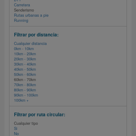
Carretera
Senderismo
Rutas urbanas a pie
Running
Filtrar por distancia:
Cualquier distancia
0km - 10km
10km - 20km
20km - 30km
30km - 40km
40km - 50km
50km - 60km
60km - 70km
70km - 80km
80km - 90km
90km - 100km
100km +
Filtrar por ruta circular:
Cualquier tipo
Si
No