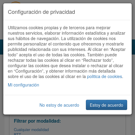
Configuración de privacidad
Utilizamos cookies propias y de terceros para mejorar
Español |
Català
Registrate ahora
Acceder
nuestros servicios, elaborar información estadística y analizar
sus hábitos de navegación. La utilización de cookies nos
permite personalizar el contenido que ofrecemos y mostrarle
Toggl
publicidad relacionada con sus intereses. Al clicar en “Aceptar
navig
todo” acepta el uso de todas las cookies. También puede
rechazar todas las cookies al clicar en “Rechazar todo”,
Audioruta
Todas las rutas
configurar las cookies que desea instalar o rechazar al clicar
en “Configuración”, y obtener información más detallada
sobre el uso de las cookies al clicar en la
Ordenar por: Más recientes /
politica de cookies
.
Todas las rutas
Dificultad
/
Valoración
Mi configuración
No estoy de acuerdo
Estoy de acuerdo
Filtrar las rutas
Filtrar por modalidad:
Cualquier modalidad
BTT