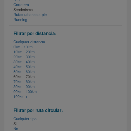
Carretera
Senderismo
Rutas urbanas a pie
Running
Filtrar por distancia:
Cualquier distancia
0km - 10km
10km - 20km
20km - 30km
30km - 40km
40km - 50km
50km - 60km
60km - 70km
70km - 80km
80km - 90km
90km - 100km
100km +
Filtrar por ruta circular:
Cualquier tipo
Si
No