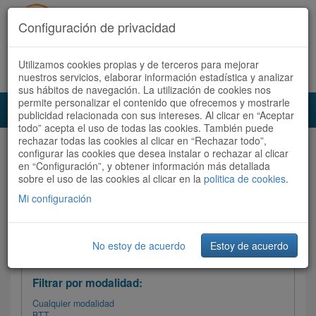
Configuración de privacidad
Utilizamos cookies propias y de terceros para mejorar
Español |
Català
Registrate ahora
Acceder
nuestros servicios, elaborar información estadística y analizar
sus hábitos de navegación. La utilización de cookies nos
permite personalizar el contenido que ofrecemos y mostrarle
Toggl
publicidad relacionada con sus intereses. Al clicar en “Aceptar
navig
todo” acepta el uso de todas las cookies. También puede
rechazar todas las cookies al clicar en “Rechazar todo”,
Audioruta
Todas las rutas
configurar las cookies que desea instalar o rechazar al clicar
en “Configuración”, y obtener información más detallada
sobre el uso de las cookies al clicar en la
Ordenar por: Más recientes /
politica de cookies
.
Todas las rutas
Dificultad
/
Valoración
Mi configuración
No estoy de acuerdo
Estoy de acuerdo
Filtrar las rutas
Filtrar por modalidad:
Cualquier modalidad
BTT