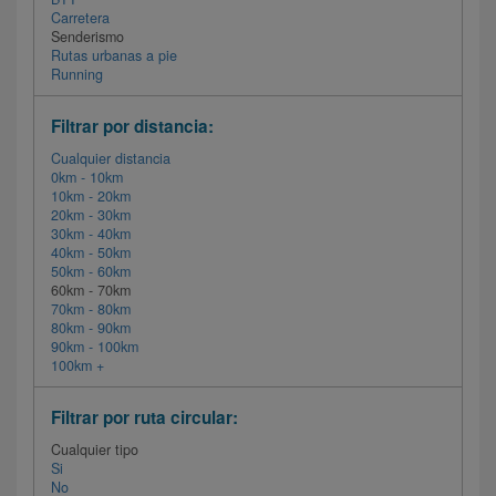
Carretera
Senderismo
Rutas urbanas a pie
Running
Filtrar por distancia:
Cualquier distancia
0km - 10km
10km - 20km
20km - 30km
30km - 40km
40km - 50km
50km - 60km
60km - 70km
70km - 80km
80km - 90km
90km - 100km
100km +
Filtrar por ruta circular:
Cualquier tipo
Si
No