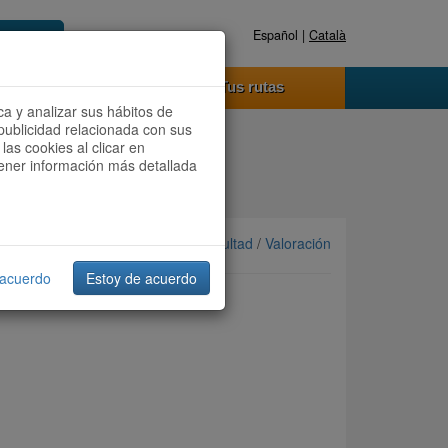
Español |
Català
Registrate ahora
Acceder
o funciona
Tus rutas
ca y analizar sus hábitos de
publicidad relacionada con sus
las cookies al clicar en
btener información más detallada
Ordenar por: Más recientes /
Dificultad
/
Valoración
 acuerdo
Estoy de acuerdo