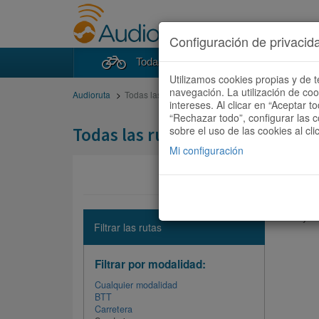
Configuración de privacid
Todas las rutas
Buscad
Utilizamos cookies propias y de t
navegación. La utilización de co
Audioruta
Todas las rutas
intereses. Al clicar en “Aceptar 
“Rechazar todo”, configurar las c
Todas las rutas
sobre el uso de las cookies al cli
Mi configuración
No hay ni
Filtrar las rutas
Filtrar por modalidad:
Cualquier modalidad
BTT
Carretera