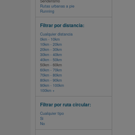
Senderismo
Rutas urbanas a pie
Running
Filtrar por distancia:
Cualquier distancia
0km - 10km
10km - 20km
20km - 30km
30km - 40km
40km - 50km
50km - 60km
60km - 70km
70km - 80km
80km - 90km
90km - 100km
100km +
Filtrar por ruta circular:
Cualquier tipo
Si
No