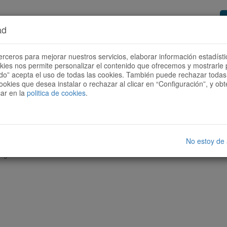
ad
or de rutas
Quieres ser colaborador?
Cóm
erceros para mejorar nuestros servicios, elaborar información estadísti
okies nos permite personalizar el contenido que ofrecemos y mostrarle 
todo” acepta el uso de todas las cookies. También puede rechazar todas 
ookies que desea instalar o rechazar al clicar en “Configuración”, y o
car en la
politica de cookies
.
No estoy de
nguna ruta con las características seleccionadas