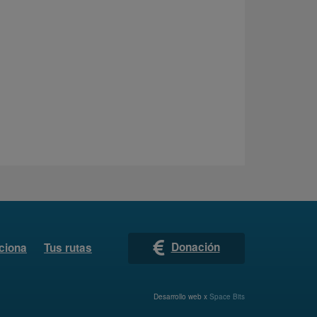
Donación
ciona
Tus rutas
Desarrollo web x
Space Bits