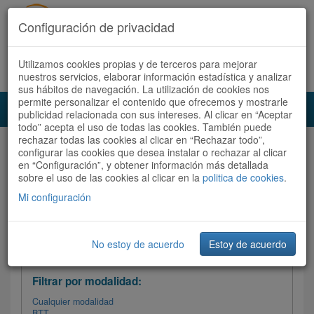
Configuración de privacidad
Utilizamos cookies propias y de terceros para mejorar
Español |
Català
Registrate ahora
Acceder
nuestros servicios, elaborar información estadística y analizar
sus hábitos de navegación. La utilización de cookies nos
permite personalizar el contenido que ofrecemos y mostrarle
Toggl
publicidad relacionada con sus intereses. Al clicar en “Aceptar
navig
todo” acepta el uso de todas las cookies. También puede
rechazar todas las cookies al clicar en “Rechazar todo”,
Audioruta
Todas las rutas
configurar las cookies que desea instalar o rechazar al clicar
en “Configuración”, y obtener información más detallada
sobre el uso de las cookies al clicar en la
Ordenar por: Más recientes /
politica de cookies
.
Todas las rutas
Dificultad
/
Valoración
Mi configuración
No estoy de acuerdo
Estoy de acuerdo
Filtrar las rutas
Filtrar por modalidad:
Cualquier modalidad
BTT