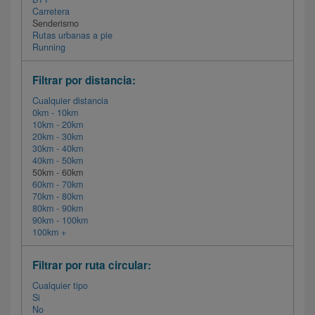
Carretera
Senderismo
Rutas urbanas a pie
Running
Filtrar por distancia:
Cualquier distancia
0km - 10km
10km - 20km
20km - 30km
30km - 40km
40km - 50km
50km - 60km
60km - 70km
70km - 80km
80km - 90km
90km - 100km
100km +
Filtrar por ruta circular:
Cualquier tipo
Si
No