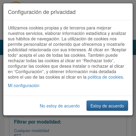
Configuración de privacidad
Utilizamos cookies propias y de terceros para mejorar
Español |
Català
Registrate ahora
Acceder
nuestros servicios, elaborar información estadística y analizar
sus hábitos de navegación. La utilización de cookies nos
permite personalizar el contenido que ofrecemos y mostrarle
Toggl
publicidad relacionada con sus intereses. Al clicar en “Aceptar
navig
todo” acepta el uso de todas las cookies. También puede
rechazar todas las cookies al clicar en “Rechazar todo”,
Audioruta
Todas las rutas
configurar las cookies que desea instalar o rechazar al clicar
en “Configuración”, y obtener información más detallada
sobre el uso de las cookies al clicar en la
Ordenar por: Más recientes /
politica de cookies
.
Todas las rutas
Dificultad
/
Valoración
Mi configuración
No estoy de acuerdo
Estoy de acuerdo
Filtrar las rutas
Filtrar por modalidad:
Cualquier modalidad
BTT