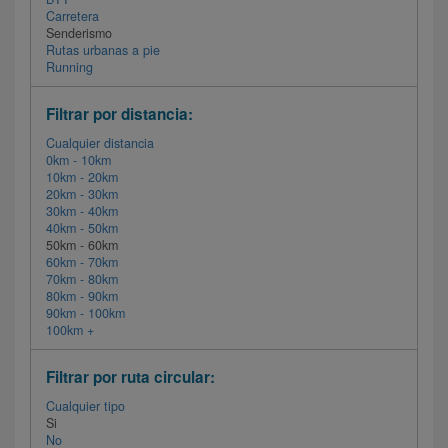
Carretera
Senderismo
Rutas urbanas a pie
Running
Filtrar por distancia:
Cualquier distancia
0km - 10km
10km - 20km
20km - 30km
30km - 40km
40km - 50km
50km - 60km
60km - 70km
70km - 80km
80km - 90km
90km - 100km
100km +
Filtrar por ruta circular:
Cualquier tipo
Si
No