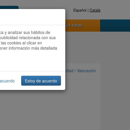
Español |
Català
Registrate ahora
Acceder
o funciona
Tus rutas
ca y analizar sus hábitos de
publicidad relacionada con sus
las cookies al clicar en
btener información más detallada
Ordenar por: Más recientes /
Dificultad
/
Valoración
 acuerdo
Estoy de acuerdo