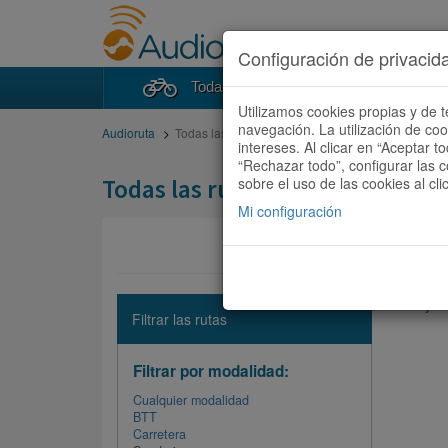
Configuración de privacid
Todas las rutas
Buscad
Utilizamos cookies propias y de t
navegación. La utilización de co
Audioruta
Todas las rutas
intereses. Al clicar en “Aceptar 
“Rechazar todo”, configurar las c
Todas las rutas
sobre el uso de las cookies al cli
Mi configuración
No hay ni
Filtrar las rutas
Filtrar por modalidad:
Cualquier modalidad
BTT
Carretera