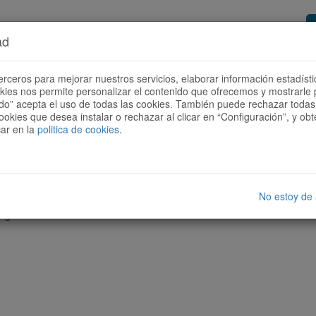
ad
or de rutas
Quieres ser colaborador?
Cóm
erceros para mejorar nuestros servicios, elaborar información estadísti
okies nos permite personalizar el contenido que ofrecemos y mostrarle 
todo” acepta el uso de todas las cookies. También puede rechazar todas 
ookies que desea instalar o rechazar al clicar en “Configuración”, y o
car en la
politica de cookies
.
No estoy de
nguna ruta con las características seleccionadas