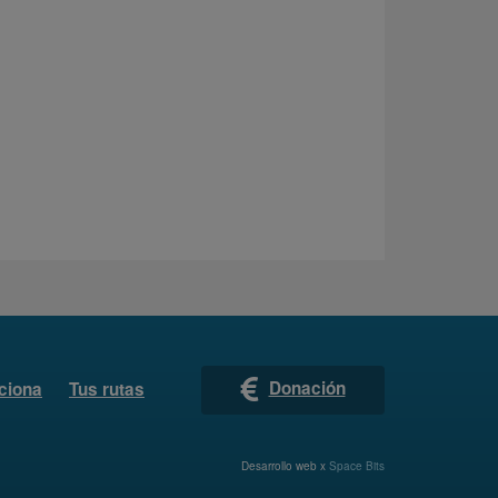
Donación
ciona
Tus rutas
Desarrollo web x
Space Bits