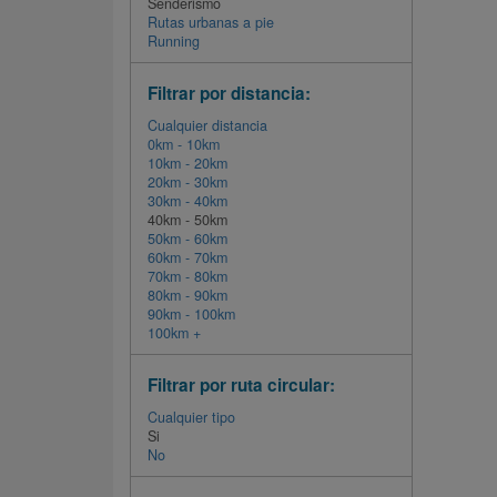
Senderismo
Rutas urbanas a pie
Running
Filtrar por distancia:
Cualquier distancia
0km - 10km
10km - 20km
20km - 30km
30km - 40km
40km - 50km
50km - 60km
60km - 70km
70km - 80km
80km - 90km
90km - 100km
100km +
Filtrar por ruta circular:
Cualquier tipo
Si
No