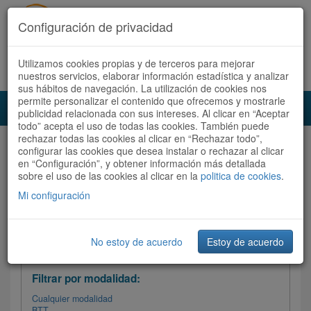
Configuración de privacidad
Utilizamos cookies propias y de terceros para mejorar
Español |
Català
Registrate ahora
Acceder
nuestros servicios, elaborar información estadística y analizar
sus hábitos de navegación. La utilización de cookies nos
permite personalizar el contenido que ofrecemos y mostrarle
Toggl
publicidad relacionada con sus intereses. Al clicar en “Aceptar
navig
todo” acepta el uso de todas las cookies. También puede
rechazar todas las cookies al clicar en “Rechazar todo”,
Audioruta
Todas las rutas
configurar las cookies que desea instalar o rechazar al clicar
en “Configuración”, y obtener información más detallada
sobre el uso de las cookies al clicar en la
Ordenar por: Más recientes /
politica de cookies
.
Todas las rutas
Dificultad
/
Valoración
Mi configuración
No estoy de acuerdo
Estoy de acuerdo
Filtrar las rutas
Filtrar por modalidad:
Cualquier modalidad
BTT