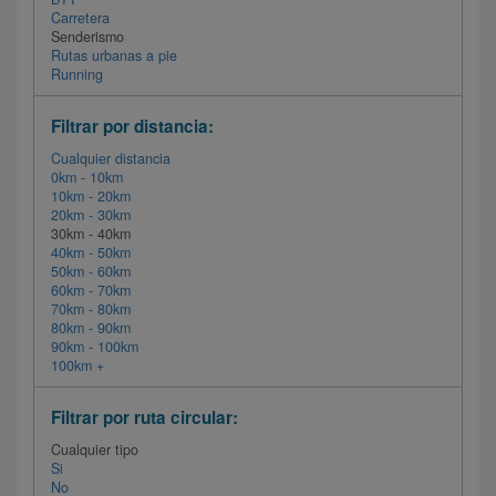
Carretera
Senderismo
Rutas urbanas a pie
Running
Filtrar por distancia:
Cualquier distancia
0km - 10km
10km - 20km
20km - 30km
30km - 40km
40km - 50km
50km - 60km
60km - 70km
70km - 80km
80km - 90km
90km - 100km
100km +
Filtrar por ruta circular:
Cualquier tipo
Si
No