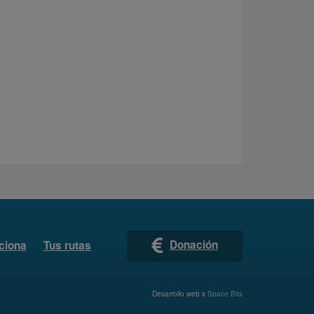
Donación
ciona
Tus rutas
Desarrollo web x
Space Bits