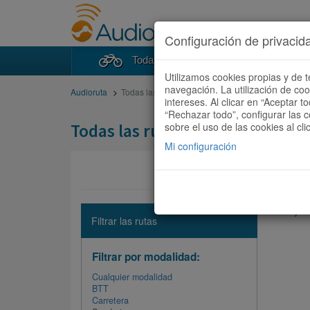
Configuración de privacid
Todas las rutas
Buscad
Utilizamos cookies propias y de t
navegación. La utilización de co
Audioruta
Todas las rutas
intereses. Al clicar en “Aceptar 
“Rechazar todo”, configurar las c
Todas las rutas
sobre el uso de las cookies al cli
Mi configuración
No hay ni
Filtrar las rutas
Filtrar por modalidad:
Cualquier modalidad
BTT
Carretera