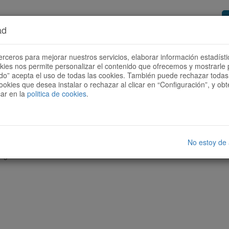
ad
or de rutas
Quieres ser colaborador?
Cóm
erceros para mejorar nuestros servicios, elaborar información estadísti
okies nos permite personalizar el contenido que ofrecemos y mostrarle 
todo” acepta el uso de todas las cookies. También puede rechazar todas 
ookies que desea instalar o rechazar al clicar en “Configuración”, y o
car en la
politica de cookies
.
No estoy de
nguna ruta con las características seleccionadas