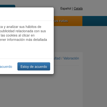
Español |
Català
Registrate ahora
Acceder
o funciona
Tus rutas
ca y analizar sus hábitos de
publicidad relacionada con sus
las cookies al clicar en
btener información más detallada
Ordenar por: Más recientes /
Dificultad
/
Valoración
 acuerdo
Estoy de acuerdo