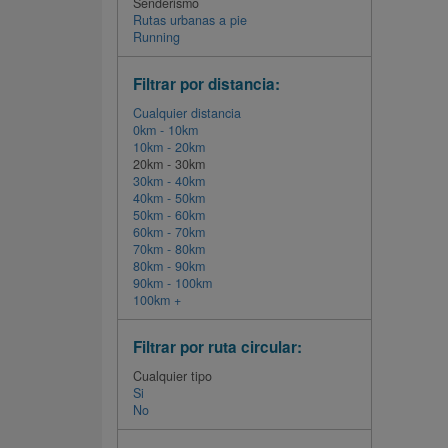
Senderismo
Rutas urbanas a pie
Running
Filtrar por distancia:
Cualquier distancia
0km - 10km
10km - 20km
20km - 30km
30km - 40km
40km - 50km
50km - 60km
60km - 70km
70km - 80km
80km - 90km
90km - 100km
100km +
Filtrar por ruta circular:
Cualquier tipo
Si
No