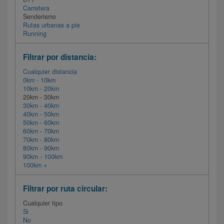
Carretera
Senderismo
Rutas urbanas a pie
Running
Filtrar por distancia:
Cualquier distancia
0km - 10km
10km - 20km
20km - 30km
30km - 40km
40km - 50km
50km - 60km
60km - 70km
70km - 80km
80km - 90km
90km - 100km
100km +
Filtrar por ruta circular:
Cualquier tipo
Si
No