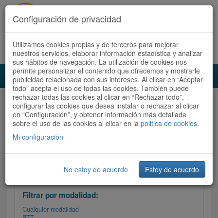
Configuración de privacidad
Utilizamos cookies propias y de terceros para mejorar
Español |
Català
Registrate ahora
Acceder
nuestros servicios, elaborar información estadística y analizar
sus hábitos de navegación. La utilización de cookies nos
permite personalizar el contenido que ofrecemos y mostrarle
Toggl
publicidad relacionada con sus intereses. Al clicar en “Aceptar
navig
todo” acepta el uso de todas las cookies. También puede
rechazar todas las cookies al clicar en “Rechazar todo”,
Audioruta
Todas las rutas
configurar las cookies que desea instalar o rechazar al clicar
en “Configuración”, y obtener información más detallada
sobre el uso de las cookies al clicar en la
Ordenar por: Más recientes /
politica de cookies
.
Todas las rutas
Dificultad
/
Valoración
Mi configuración
No estoy de acuerdo
Estoy de acuerdo
Filtrar las rutas
Filtrar por modalidad:
Cualquier modalidad
BTT