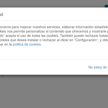
ad
or de rutas
Quieres ser colaborador?
Cóm
erceros para mejorar nuestros servicios, elaborar información estadísti
okies nos permite personalizar el contenido que ofrecemos y mostrarle 
todo” acepta el uso de todas las cookies. También puede rechazar todas 
ookies que desea instalar o rechazar al clicar en “Configuración”, y o
car en la
politica de cookies
.
No estoy de
nguna ruta con las características seleccionadas