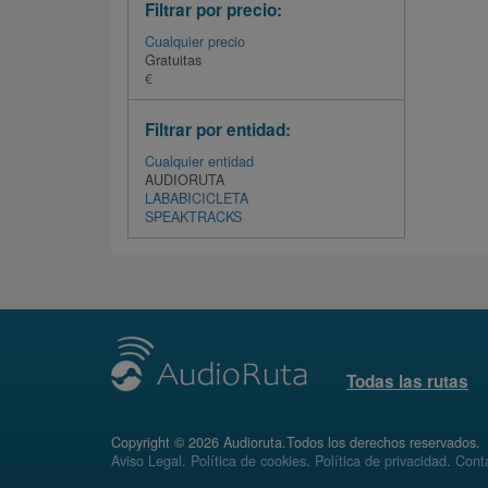
Filtrar por precio:
Cualquier precio
Gratuitas
€
Filtrar por entidad:
Cualquier entidad
AUDIORUTA
LABABICICLETA
SPEAKTRACKS
Todas las rutas
Copyright © 2026 Audioruta.Todos los derechos reservados.
Aviso Legal
.
Política de cookies
.
Política de privacidad
.
Conta