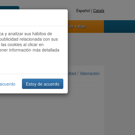
Español |
Català
Registrate ahora
Acceder
o funciona
Tus rutas
ca y analizar sus hábitos de
publicidad relacionada con sus
las cookies al clicar en
btener información más detallada
Ordenar por: Más recientes /
Dificultad
/
Valoración
 acuerdo
Estoy de acuerdo