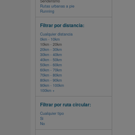
Senderismo
Rutas urbanas a pie
Running
Filtrar por distancia:
Cualquier distancia
0km - 10km
10km - 20km
20km - 30km
30km - 40km
40km - 50km
50km - 60km
60km - 70km
70km - 80km
80km - 90km
90km - 100km
100km +
Filtrar por ruta circular:
Cualquier tipo
Si
No