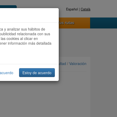
Español |
Català
Registrate ahora
Acceder
o funciona
Tus rutas
ca y analizar sus hábitos de
publicidad relacionada con sus
las cookies al clicar en
btener información más detallada
Ordenar por: Más recientes /
Dificultad
/
Valoración
 acuerdo
Estoy de acuerdo