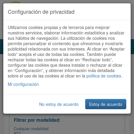
Configuración de privacidad
Utilizamos cookies propias y de terceros para mejorar
Español |
Català
Registrate ahora
Acceder
nuestros servicios, elaborar información estadística y analizar
sus hábitos de navegación. La utilización de cookies nos
permite personalizar el contenido que ofrecemos y mostrarle
Toggl
publicidad relacionada con sus intereses. Al clicar en “Aceptar
navig
todo” acepta el uso de todas las cookies. También puede
rechazar todas las cookies al clicar en “Rechazar todo”,
Audioruta
Todas las rutas
configurar las cookies que desea instalar o rechazar al clicar
en “Configuración”, y obtener información más detallada
sobre el uso de las cookies al clicar en la
Ordenar por: Más recientes /
politica de cookies
.
Todas las rutas
Dificultad
/
Valoración
Mi configuración
No estoy de acuerdo
Estoy de acuerdo
Filtrar las rutas
Filtrar por modalidad:
Cualquier modalidad
BTT