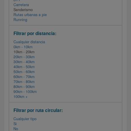
Carretera
Senderismo
Rutas urbanas a pie
Running
Filtrar por distancia:
Cualquier distancia
0km - 10km
10km - 20km
20km - 30km
30km - 40km
40km - 50km
50km - 60km
60km - 70km
70km - 80km
80km - 90km
90km - 100km
100km +
Filtrar por ruta circular:
Cualquier tipo
Si
No