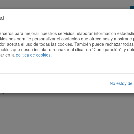
ad
or de rutas
Quieres ser colaborador?
Cóm
erceros para mejorar nuestros servicios, elaborar información estadísti
okies nos permite personalizar el contenido que ofrecemos y mostrarle 
todo” acepta el uso de todas las cookies. También puede rechazar todas 
ookies que desea instalar o rechazar al clicar en “Configuración”, y o
car en la
politica de cookies
.
No estoy de
nguna ruta con las características seleccionadas