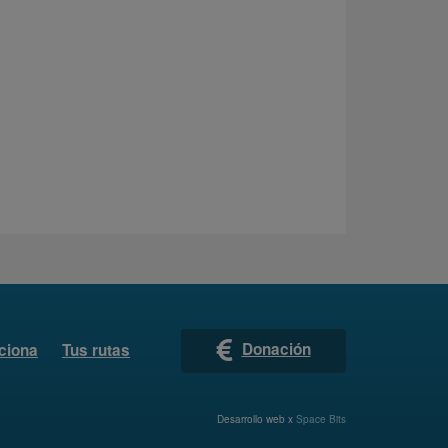
Donación
ciona
Tus rutas
Desarrollo web x
Space Bits