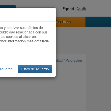
Español |
Català
Registrate ahora
Acceder
o funciona
Tus rutas
ca y analizar sus hábitos de
publicidad relacionada con sus
las cookies al clicar en
btener información más detallada
Ordenar por: Más recientes /
Dificultad
/
Valoración
 acuerdo
Estoy de acuerdo