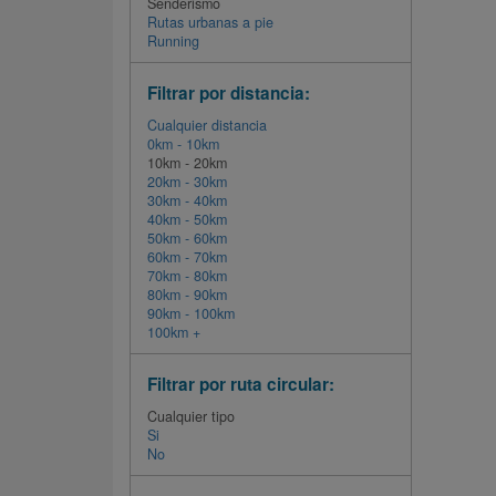
Senderismo
Rutas urbanas a pie
Running
Filtrar por distancia:
Cualquier distancia
0km - 10km
10km - 20km
20km - 30km
30km - 40km
40km - 50km
50km - 60km
60km - 70km
70km - 80km
80km - 90km
90km - 100km
100km +
Filtrar por ruta circular:
Cualquier tipo
Si
No