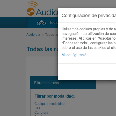
Configuración de privacid
Todas las rutas
Buscad
Utilizamos cookies propias y de t
navegación. La utilización de co
Audioruta
Todas las rutas
intereses. Al clicar en “Aceptar 
“Rechazar todo”, configurar las c
Todas las rutas
sobre el uso de las cookies al cli
Mi configuración
No hay ni
Filtrar las rutas
Filtrar por modalidad:
Cualquier modalidad
BTT
Carretera