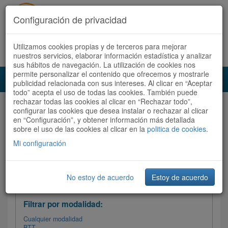
Configuración de privacidad
Utilizamos cookies propias y de terceros para mejorar
Español |
Català
Registrate ahora
Acceder
nuestros servicios, elaborar información estadística y analizar
sus hábitos de navegación. La utilización de cookies nos
permite personalizar el contenido que ofrecemos y mostrarle
Toggl
publicidad relacionada con sus intereses. Al clicar en “Aceptar
navig
todo” acepta el uso de todas las cookies. También puede
rechazar todas las cookies al clicar en “Rechazar todo”,
Audioruta
Todas las rutas
configurar las cookies que desea instalar o rechazar al clicar
en “Configuración”, y obtener información más detallada
sobre el uso de las cookies al clicar en la
Ordenar por: Más recientes /
politica de cookies
.
Todas las rutas
Dificultad
/
Valoración
Mi configuración
No estoy de acuerdo
Estoy de acuerdo
Filtrar las rutas
Filtrar por modalidad:
Cualquier modalidad
BTT