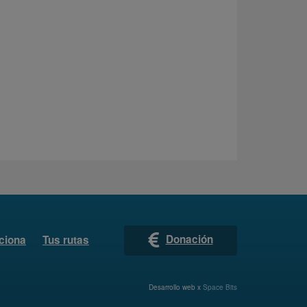
Donación
ciona
Tus rutas
Desarrollo web x
Space Bits