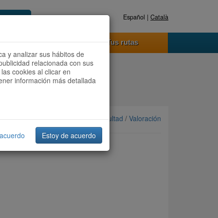
Español |
Català
Registrate ahora
Acceder
o funciona
Tus rutas
ca y analizar sus hábitos de
publicidad relacionada con sus
las cookies al clicar en
btener información más detallada
Ordenar por: Más recientes /
Dificultad
/
Valoración
 acuerdo
Estoy de acuerdo