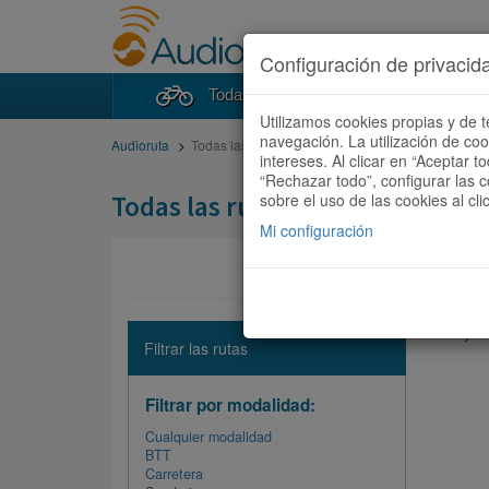
Configuración de privacid
Todas las rutas
Buscad
Utilizamos cookies propias y de t
navegación. La utilización de co
Audioruta
Todas las rutas
intereses. Al clicar en “Aceptar 
“Rechazar todo”, configurar las c
Todas las rutas
sobre el uso de las cookies al cli
Mi configuración
No hay ni
Filtrar las rutas
Filtrar por modalidad:
Cualquier modalidad
BTT
Carretera