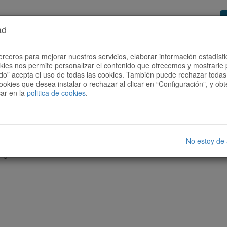
ad
or de rutas
Quieres ser colaborador?
Cóm
erceros para mejorar nuestros servicios, elaborar información estadísti
okies nos permite personalizar el contenido que ofrecemos y mostrarle 
todo” acepta el uso de todas las cookies. También puede rechazar todas 
ookies que desea instalar o rechazar al clicar en “Configuración”, y o
car en la
politica de cookies
.
No estoy de
nguna ruta con las características seleccionadas