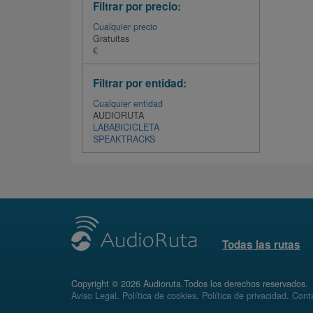
Filtrar por precio:
Cualquier precio
Gratuitas
€
Filtrar por entidad:
Cualquier entidad
AUDIORUTA
LABABICICLETA
SPEAKTRACKS
Todas las rutas
Copyright © 2026 Audioruta.Todos los derechos reservados.
Aviso Legal
.
Política de cookies
.
Política de privacidad
.
Conta