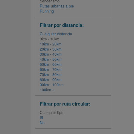
Senderismo
Rutas urbanas a pie
Running
Filtrar por distancia:
Cualquier distancia
0km - 10km
10km - 20km
20km - 30km
30km - 40km
40km - 50km
50km - 60km
60km - 70km
70km - 80km
80km - 90km
90km - 100km
100km +
Filtrar por ruta circular:
Cualquier tipo
Si
No