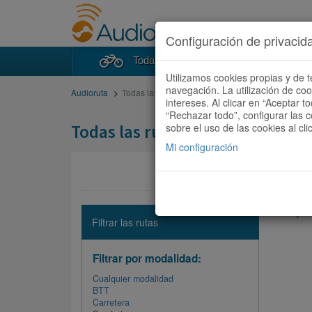
Configuración de privacid
Todas las rutas
Buscad
Utilizamos cookies propias y de t
navegación. La utilización de co
Audioruta
Todas las rutas
intereses. Al clicar en “Aceptar 
“Rechazar todo”, configurar las c
Todas las rutas
sobre el uso de las cookies al cli
Mi configuración
No hay ni
Filtrar las rutas
Filtrar por modalidad:
Cualquier modalidad
BTT
Carretera