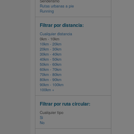
Senderismo
Rutas urbanas a pie
Running
Filtrar por distancia:
Cualquier distancia
0km - 10km
10km - 20km
20km - 30km
30km - 40km
40km - 50km
50km - 60km
60km - 70km
70km - 80km
80km - 90km
90km - 100km
100km +
Filtrar por ruta circular:
Cualquier tipo
Si
No