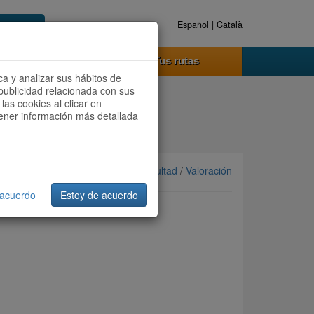
Español |
Català
Registrate ahora
Acceder
o funciona
Tus rutas
ca y analizar sus hábitos de
publicidad relacionada con sus
las cookies al clicar en
btener información más detallada
Ordenar por: Más recientes /
Dificultad
/
Valoración
 acuerdo
Estoy de acuerdo