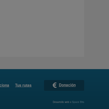
Donación
ciona
Tus rutas
Desarrollo web x
Space Bits