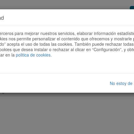
ad
or de rutas
Quieres ser colaborador?
Cóm
erceros para mejorar nuestros servicios, elaborar información estadísti
okies nos permite personalizar el contenido que ofrecemos y mostrarle 
todo” acepta el uso de todas las cookies. También puede rechazar todas 
ookies que desea instalar o rechazar al clicar en “Configuración”, y o
car en la
politica de cookies
.
No estoy de
nguna ruta con las características seleccionadas