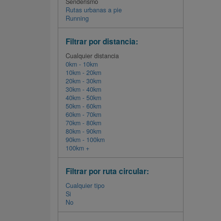
Senderismo
Rutas urbanas a pie
Running
Filtrar por distancia:
Cualquier distancia
0km - 10km
10km - 20km
20km - 30km
30km - 40km
40km - 50km
50km - 60km
60km - 70km
70km - 80km
80km - 90km
90km - 100km
100km +
Filtrar por ruta circular:
Cualquier tipo
Si
No