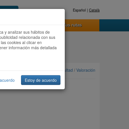
Español |
Català
Registrate ahora
Acceder
o funciona
Tus rutas
ca y analizar sus hábitos de
publicidad relacionada con sus
las cookies al clicar en
btener información más detallada
Ordenar por: Más recientes /
Dificultad
/
Valoración
 acuerdo
Estoy de acuerdo