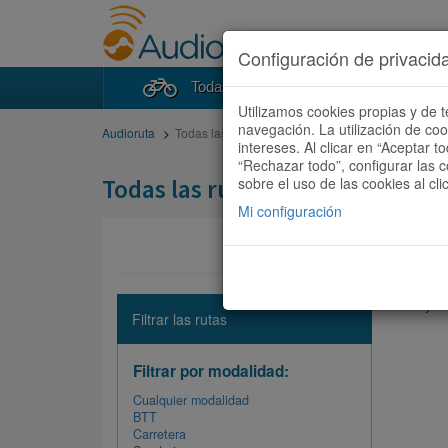
Configuración de privacid
Todas las rutas
Buscad
Utilizamos cookies propias y de t
navegación. La utilización de co
Audioruta
Todas las rutas
intereses. Al clicar en “Aceptar 
“Rechazar todo”, configurar las c
Todas las rutas
sobre el uso de las cookies al cli
Mi configuración
No hay ni
Filtrar las rutas
Filtrar por modalidad:
Cualquier modalidad
BTT
Carretera