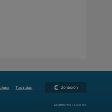
Donación
ciona
Tus rutas
Desarrollo web x
Space Bits