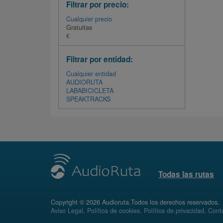
Filtrar por precio:
Cualquier precio
Gratuitas
€
Filtrar por entidad:
Cualquier entidad
AUDIORUTA
LABABICICLETA
SPEAKTRACKS
Todas las rutas
Copyright © 2026 Audioruta.Todos los derechos reservados.
Aviso Legal
.
Política de cookies
.
Política de privacidad
.
Conta