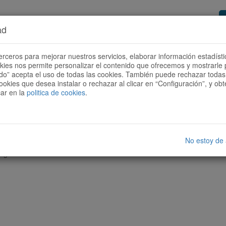
ad
or de rutas
Quieres ser colaborador?
Cóm
erceros para mejorar nuestros servicios, elaborar información estadísti
okies nos permite personalizar el contenido que ofrecemos y mostrarle 
todo” acepta el uso de todas las cookies. También puede rechazar todas 
ookies que desea instalar o rechazar al clicar en “Configuración”, y o
car en la
politica de cookies
.
No estoy de
nguna ruta con las características seleccionadas