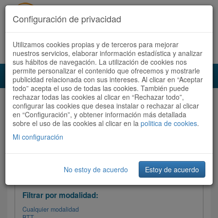
Configuración de privacidad
Utilizamos cookies propias y de terceros para mejorar
Español |
Català
Registrate ahora
Acceder
nuestros servicios, elaborar información estadística y analizar
sus hábitos de navegación. La utilización de cookies nos
permite personalizar el contenido que ofrecemos y mostrarle
Toggl
publicidad relacionada con sus intereses. Al clicar en “Aceptar
navig
todo” acepta el uso de todas las cookies. También puede
rechazar todas las cookies al clicar en “Rechazar todo”,
Audioruta
Todas las rutas
configurar las cookies que desea instalar o rechazar al clicar
en “Configuración”, y obtener información más detallada
sobre el uso de las cookies al clicar en la
Ordenar por: Más recientes /
politica de cookies
.
Todas las rutas
Dificultad
/
Valoración
Mi configuración
No estoy de acuerdo
Estoy de acuerdo
Filtrar las rutas
Filtrar por modalidad:
Cualquier modalidad
BTT