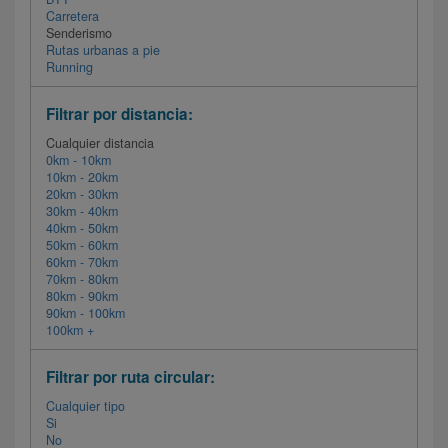
Carretera
Senderismo
Rutas urbanas a pie
Running
Filtrar por distancia:
Cualquier distancia
0km - 10km
10km - 20km
20km - 30km
30km - 40km
40km - 50km
50km - 60km
60km - 70km
70km - 80km
80km - 90km
90km - 100km
100km +
Filtrar por ruta circular:
Cualquier tipo
Si
No