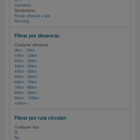
Carretera
Senderismo
Rutas urbanas a pie
Running
Filtrar por distancia:
Cualquier distancia
0km - 10km
10km - 20km
20km - 30km
30km - 40km
40km - 50km
50km - 60km
60km - 70km
70km - 80km
80km - 90km
90km - 100km
100km +
Filtrar por ruta circular:
Cualquier tipo
Si
No