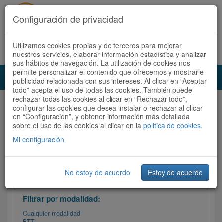
Configuración de privacidad
Utilizamos cookies propias y de terceros para mejorar
Español |
Català
Registrate ahora
Acceder
nuestros servicios, elaborar información estadística y analizar
sus hábitos de navegación. La utilización de cookies nos
permite personalizar el contenido que ofrecemos y mostrarle
Toggl
publicidad relacionada con sus intereses. Al clicar en “Aceptar
navig
todo” acepta el uso de todas las cookies. También puede
rechazar todas las cookies al clicar en “Rechazar todo”,
Audioruta
Todas las rutas
configurar las cookies que desea instalar o rechazar al clicar
en “Configuración”, y obtener información más detallada
sobre el uso de las cookies al clicar en la
Ordenar por: Más recientes /
politica de cookies
.
Todas las rutas
Dificultad
/
Valoración
Mi configuración
No estoy de acuerdo
Estoy de acuerdo
Filtrar las rutas
Filtrar por modalidad:
Cualquier modalidad
BTT