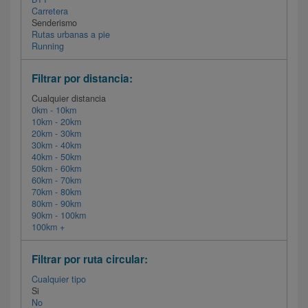
Carretera
Senderismo
Rutas urbanas a pie
Running
Filtrar por distancia:
Cualquier distancia
0km - 10km
10km - 20km
20km - 30km
30km - 40km
40km - 50km
50km - 60km
60km - 70km
70km - 80km
80km - 90km
90km - 100km
100km +
Filtrar por ruta circular:
Cualquier tipo
Si
No