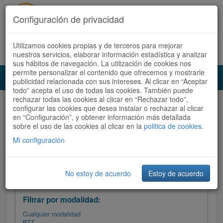
Configuración de privacidad
Utilizamos cookies propias y de terceros para mejorar
Español |
Català
Registrate ahora
Acceder
nuestros servicios, elaborar información estadística y analizar
sus hábitos de navegación. La utilización de cookies nos
permite personalizar el contenido que ofrecemos y mostrarle
Toggl
publicidad relacionada con sus intereses. Al clicar en “Aceptar
navig
todo” acepta el uso de todas las cookies. También puede
rechazar todas las cookies al clicar en “Rechazar todo”,
Audioruta
Todas las rutas
configurar las cookies que desea instalar o rechazar al clicar
en “Configuración”, y obtener información más detallada
sobre el uso de las cookies al clicar en la
Ordenar por: Más recientes /
politica de cookies
.
Todas las rutas
Dificultad
/
Valoración
Mi configuración
No estoy de acuerdo
Estoy de acuerdo
Filtrar las rutas
Filtrar por modalidad:
Cualquier modalidad
BTT